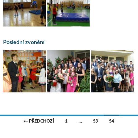
Poslední zvonění
← PŘEDCHOZÍ
1
…
53
54
Navigace pro příspěvky