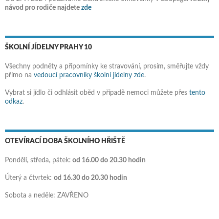
návod pro rodiče najdete
zde
ŠKOLNÍ JÍDELNY PRAHY 10
Všechny podněty a připomínky ke stravování, prosím, směřujte vždy
přímo na
vedoucí pracovníky školní jídelny zde
.
Vybrat si jídlo či odhlásit oběd v případě nemoci můžete přes
tento
odkaz
.
OTEVÍRACÍ DOBA ŠKOLNÍHO HŘIŠTĚ
Pondělí, středa, pátek:
od 16.00 do 20.30 hodin
Úterý a čtvrtek:
od 16.30 do 20.30 hodin
Sobota a neděle: ZAVŘENO