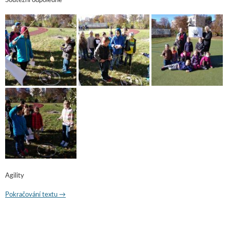
Soutěžní odpoledne
Agility
Pokračování textu
Družina – Eva Novotná
→