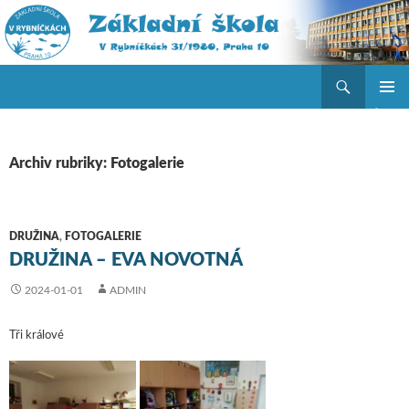
Hledat
ZŠ V Rybníčkách
PŘEJÍT K OBSAHU WEBU
ZÁKLAD
NAVIGA
MENU
Archiv rubriky: Fotogalerie
DRUŽINA
,
FOTOGALERIE
DRUŽINA – EVA NOVOTNÁ
2024-01-01
ADMIN
Tři králové