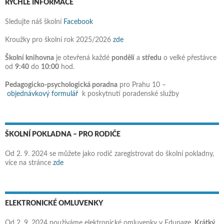
RYCHLÉ INFORMACE
Sledujte náš školní
Facebook
Kroužky pro školní rok 2025/2026
zde
Školní knihovna
je otevřená každé
pondělí
a
středu
o velké přestávce
od
9:40
do
10:00
hod.
Pedagogicko-psychologická poradna
pro Prahu 10 –
objednávkový formulář
k poskytnutí poradenské služby
ŠKOLNÍ POKLADNA – PRO RODIČE
Od 2. 9. 2024 se můžete jako rodič zaregistrovat do školní pokladny,
více na stránce
zde
ELEKTRONICKÉ OMLUVENKY
Od 2. 9. 2024 používáme elektronické omluvenky v Edupage.
Krátký