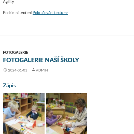
Agility
Podzimní tvoření
Pokračování textu
Družina – Daniela Křečková
→
FOTOGALERIE
FOTOGALERIE NAŠÍ ŠKOLY
2024-01-01
ADMIN
Zápis