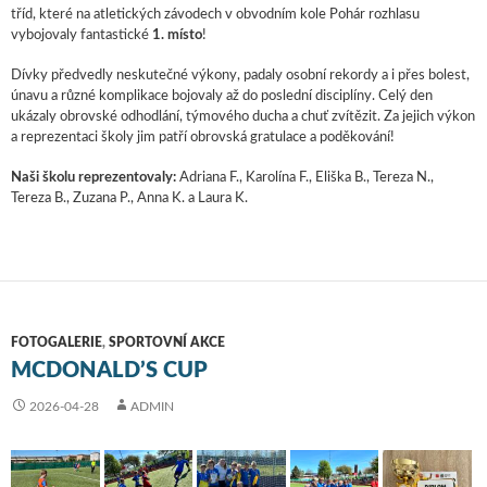
tříd, které na atletických závodech v obvodním kole Pohár rozhlasu
vybojovaly fantastické
1. místo
!
Dívky předvedly neskutečné výkony, padaly osobní rekordy a i přes bolest,
únavu a různé komplikace bojovaly až do poslední disciplíny. Celý den
ukázaly obrovské odhodlání, týmového ducha a chuť zvítězit. Za jejich výkon
a reprezentaci školy jim patří obrovská gratulace a poděkování!
Naši školu reprezentovaly:
Adriana F., Karolína F., Eliška B., Tereza N.,
Tereza B., Zuzana P., Anna K. a Laura K.
FOTOGALERIE
,
SPORTOVNÍ AKCE
MCDONALD’S CUP
2026-04-28
ADMIN