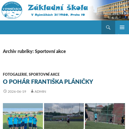
Hledat
ZŠ V Rybníčkách
PŘEJÍT K OBSAHU WEBU
ZÁKLAD
NAVIGA
MENU
Archiv rubriky: Sportovní akce
FOTOGALERIE
,
SPORTOVNÍ AKCE
O POHÁR FRANTIŠKA PLÁNIČKY
2026-06-19
ADMIN