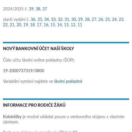
2024/2025 č.
39
,
38
,
37
starší vydání č.
36
,
35,
34
,
33,
32
,
31
,
30,
29
,
28,
27
,
26
,
25,
24
,
23
,
22
,
21,
20
,
19,
18
,
17
,
16,
15
,
14,
13
,
12
,
11
NOVÝ BANKOVNÍ ÚČET NAŠÍ ŠKOLY
Číslo účtu školní online pokladny (ŠOP):
19-2000737319/0800
Variabilní symbol najdete ve
školní pokladně
INFORMACE PRO RODIČE ŽÁKŮ
Koloběžky
je možné ukládat pouze u venkovního stojanu s vlastním
zámkem.