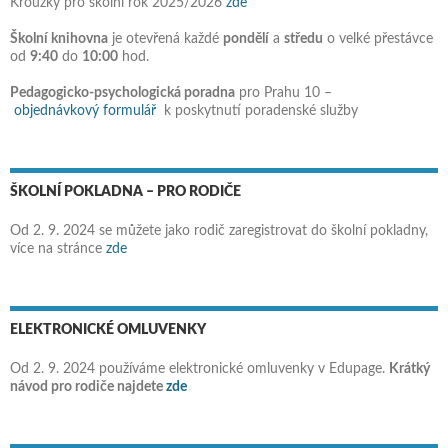
Kroužky pro školní rok 2025/2026
zde
Školní knihovna
je otevřená každé
pondělí
a
středu
o velké přestávce
od
9:40
do
10:00
hod.
Pedagogicko-psychologická poradna
pro Prahu 10 –
objednávkový formulář
k poskytnutí poradenské služby
ŠKOLNÍ POKLADNA – PRO RODIČE
Od 2. 9. 2024 se můžete jako rodič zaregistrovat do školní pokladny,
více na stránce
zde
ELEKTRONICKÉ OMLUVENKY
Od 2. 9. 2024 používáme elektronické omluvenky v Edupage.
Krátký
návod pro rodiče najdete
zde