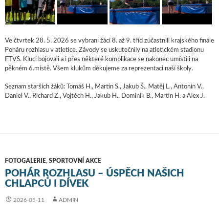
Ve čtvrtek 28. 5. 2026 se vybraní žáci 8. až 9. tříd zúčastnili krajského finále
Poháru rozhlasu v atletice. Závody se uskutečnily na atletickém stadionu
FTVS. Kluci bojovali a i přes některé komplikace se nakonec umístili na
pěkném 6.místě. Všem klukům děkujeme za reprezentaci naší školy.
Seznam starších žáků: Tomáš H., Martin S., Jakub Š., Matěj L., Antonín V.,
Daniel V., Richard Z., Vojtěch H., Jakub H., Dominik B., Martin H. a Alex J.
FOTOGALERIE
,
SPORTOVNÍ AKCE
POHÁR ROZHLASU – ÚSPĚCH NAŠICH
CHLAPCŮ I DÍVEK
2026-05-11
ADMIN