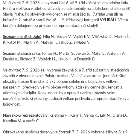
Ve čtvrtek 7. 5. 2025 se vybraní žáci 6. až 9. tříd zúčastnili obvodního kola
Poháru rozhlasu v atletice. Závody se uskutečnily na atletickém stadionu SK
Slavia Praha. Po skvělých výkonech se mladší žáci (6.-7.třída) umístili na
krásném 2. místě a starší žáci (8. – 9. třída) svojí kategorii
VYHRÁLI
. Všem
borcům děkujeme za příkladnou reprezentaci naší školy!!!
Seznam mladších žáků
: Filip N., Václav V., Vojtěch V., Vítězslav D., Martin Š.,
Kryštof M., Martin P., Matyáš T., Jakub Z. a Matěj V.
Seznam starších žáků
: Tomáš H., Martin S., Jakub Š., Matěj L., Antonín V.,
Daniel V., Richard Z., Vojtěch H., Jakub H., a Dominik B.
Ve čtvrtek 7. 5. 2026 se i vybrané žákyně 6. a 7. tříd zúčastnily atletických
závodů v obvodním kole Pohár rozhlasu. V silné konkurenci jedenácti škol
obsadily krásné 8. místo. Dívky během celého dne bojovaly s velkým
nasazením, předvedly velmi pěkné výkony a získaly cenné zkušenosti z
atletických disciplín. Konkurence byla opravdu velká a závody velmi
náročné, přesto si všechny zaslouží velkou pochvalu za reprezentaci školy a
bojovnost.
Naši školu reprezentovaly:
Kristýna H., Karin I., Verča K., Lily N., Diana D.,
Karolína M. a Verča Č.
Obrovského úspěchu dosáhly ve čtvrtek 7. 5. 2026 vybrané žákyně 8. a 9.