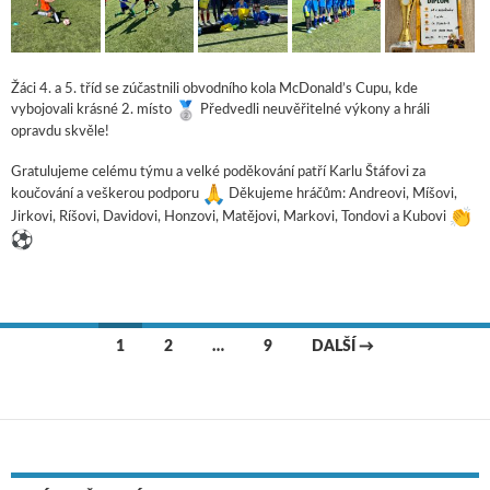
Žáci 4. a 5. tříd se zúčastnili obvodního kola McDonald’s Cupu, kde
vybojovali krásné 2. místo
Předvedli neuvěřitelné výkony a hráli
opravdu skvěle!
Gratulujeme celému týmu a velké poděkování patří Karlu Štáfovi za
koučování a veškerou podporu
Děkujeme hráčům: Andreovi, Míšovi,
Jirkovi, Ríšovi, Davidovi, Honzovi, Matějovi, Markovi, Tondovi a Kubovi
1
2
…
9
DALŠÍ →
Navigace pro příspěvky