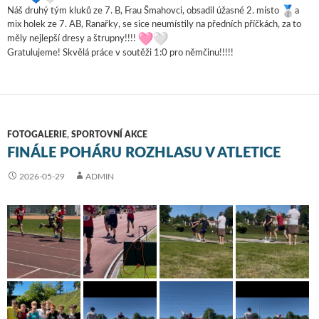
Náš druhý tým kluků ze 7. B, Frau Šmahovci, obsadil úžasné 2. místo
a
mix holek ze 7. AB, Ranařky, se sice neumístily na předních příčkách, za to
měly nejlepší dresy a štrupny!!!!
Gratulujeme! Skvělá práce v soutěži 1:0 pro němčinu!!!!!
FOTOGALERIE
,
SPORTOVNÍ AKCE
FINÁLE POHÁRU ROZHLASU V ATLETICE
2026-05-29
ADMIN