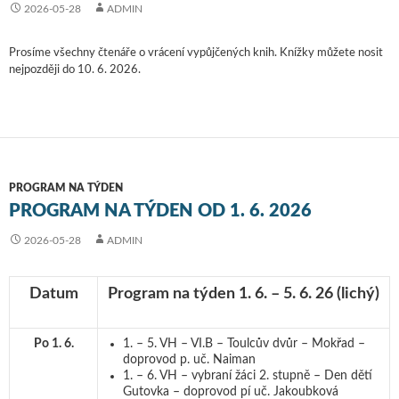
2026-05-28
ADMIN
Prosíme všechny čtenáře o vrácení vypůjčených knih. Knížky můžete nosit
nejpozději do 10. 6. 2026.
PROGRAM NA TÝDEN
PROGRAM NA TÝDEN OD 1. 6. 2026
2026-05-28
ADMIN
Datum
Program na týden 1. 6. – 5. 6. 26
(lichý)
Po 1. 6.
1. – 5. VH – VI.B – Toulcův dvůr – Mokřad –
doprovod p. uč. Naiman
1. – 6. VH – vybraní žáci 2. stupně – Den dětí
Gutovka – doprovod pí uč. Jakoubková