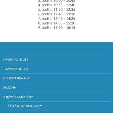
3. hodina
10:00 – 10:45
4. hodina
10:55 – 11:40
5. hodina
11:50 – 12:35
6. hodina
12:45 – 13:30
7. hodina
13:40 – 14:25
8. hodina
14:35 – 15:20
9. hodina
15:30 – 16:15
INFORMAČNÍ LIST
ROZVRHY HODIN
INFORMATIKA A PČ
DRUŽINA
ZPRÁVY Z KNIHOVNY
ŘÁD ŠKOLNÍ KNIHOVNY