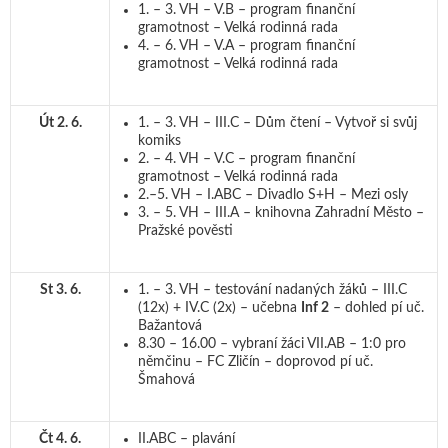
1. – 3. VH – V.B – program finanční
gramotnost – Velká rodinná rada
4. – 6. VH – V.A – program finanční
gramotnost – Velká rodinná rada
Út 2. 6.
1. – 3. VH – III.C – Dům čtení – Vytvoř si svůj
komiks
2. – 4. VH – V.C – program finanční
gramotnost – Velká rodinná rada
2.–5. VH – I.ABC – Divadlo S+H – Mezi osly
3. – 5. VH – III.A – knihovna Zahradní Město –
Pražské pověsti
St 3. 6.
1. – 3. VH – testování nadaných žáků – III.C
(12x) + IV.C (2x) – učebna
Inf 2
– dohled pí uč.
Bažantová
8.30 – 16.00 – vybraní žáci VII.AB – 1:0 pro
němčinu – FC Zličín – doprovod pí uč.
Šmahová
Čt 4. 6.
II.ABC – plavání