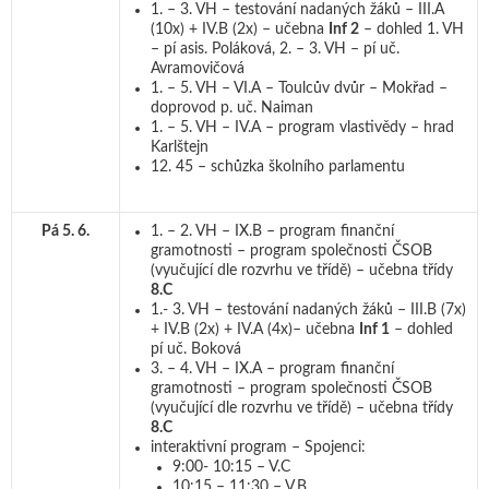
1. – 3. VH – testování nadaných žáků – III.A
(10x) + IV.B (2x) – učebna
Inf 2
– dohled 1. VH
– pí asis. Poláková, 2. – 3. VH – pí uč.
Avramovičová
1. – 5. VH – VI.A – Toulcův dvůr – Mokřad –
doprovod p. uč. Naiman
1. – 5. VH – IV.A – program vlastivědy – hrad
Karlštejn
12. 45 – schůzka školního parlamentu
Pá 5. 6.
1. – 2. VH – IX.B – program finanční
gramotnosti – program společnosti ČSOB
(vyučující dle rozvrhu ve třídě) – učebna třídy
8.C
1.- 3. VH – testování nadaných žáků – III.B (7x)
+ IV.B (2x) + IV.A (4x)– učebna
Inf 1
– dohled
pí uč. Boková
3. – 4. VH – IX.A – program finanční
gramotnosti – program společnosti ČSOB
(vyučující dle rozvrhu ve třídě) – učebna třídy
8.C
interaktivní program – Spojenci:
9:00- 10:15 – V.C
10:15 – 11:30 – V.B