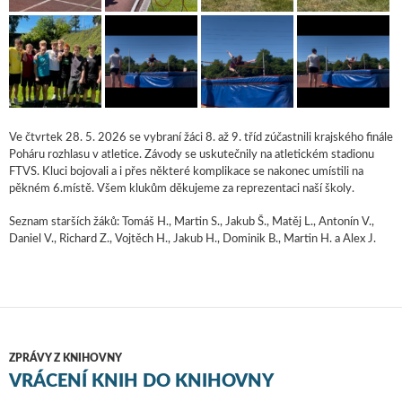
Ve čtvrtek 28. 5. 2026 se vybraní žáci 8. až 9. tříd zúčastnili krajského finále
Poháru rozhlasu v atletice. Závody se uskutečnily na atletickém stadionu
FTVS. Kluci bojovali a i přes některé komplikace se nakonec umístili na
pěkném 6.místě. Všem klukům děkujeme za reprezentaci naší školy.
Seznam starších žáků: Tomáš H., Martin S., Jakub Š., Matěj L., Antonín V.,
Daniel V., Richard Z., Vojtěch H., Jakub H., Dominik B., Martin H. a Alex J.
ZPRÁVY Z KNIHOVNY
VRÁCENÍ KNIH DO KNIHOVNY