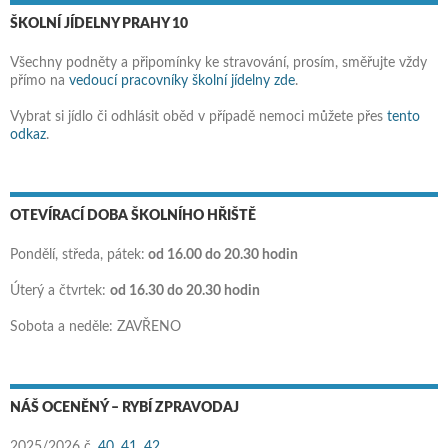
ŠKOLNÍ JÍDELNY PRAHY 10
Všechny podněty a připomínky ke stravování, prosím, směřujte vždy
přímo na
vedoucí pracovníky školní jídelny zde
.
Vybrat si jídlo či odhlásit oběd v případě nemoci můžete přes
tento
odkaz
.
OTEVÍRACÍ DOBA ŠKOLNÍHO HŘIŠTĚ
Pondělí, středa, pátek:
od 16.00 do 20.30 hodin
Úterý a čtvrtek:
od 16.30 do 20.30 hodin
Sobota a neděle: ZAVŘENO
NÁŠ OCENĚNÝ – RYBÍ ZPRAVODAJ
2025/2026 č.
40,
41
,
42