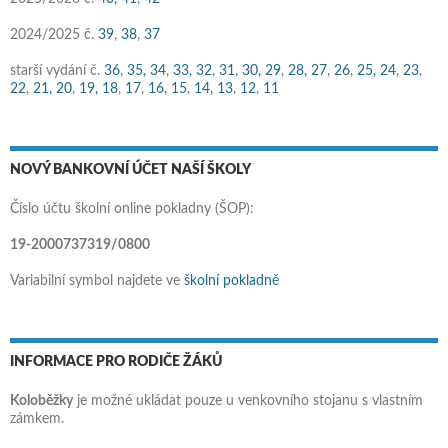
2024/2025 č.
39
,
38
,
37
starší vydání č.
36
,
35,
34
,
33,
32
,
31
,
30,
29
,
28,
27
,
26
,
25,
24
,
23
,
22
,
21,
20
,
19,
18
,
17
,
16,
15
,
14,
13
,
12
,
11
NOVÝ BANKOVNÍ ÚČET NAŠÍ ŠKOLY
Číslo účtu školní online pokladny (ŠOP):
19-2000737319/0800
Variabilní symbol najdete ve
školní pokladně
INFORMACE PRO RODIČE ŽÁKŮ
Koloběžky
je možné ukládat pouze u venkovního stojanu s vlastním
zámkem.