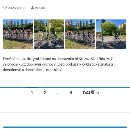
2026-05-27
ADMIN
Dnešními praktickými jízdami na dopravním hřišti završila třída IV. C
celoroční kurz dopravní výchovy. Děti prokázaly cyklistické znalosti i
dovednosti a dopoledne si moc užily.
1
2
…
5
DALŠÍ →
Navigace pro příspěvky