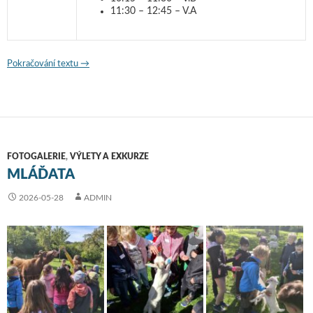
11:30 – 12:45 – V.A
Pokračování textu
Program na týden od 1. 6. 2026
→
FOTOGALERIE
,
VÝLETY A EXKURZE
MLÁĎATA
2026-05-28
ADMIN