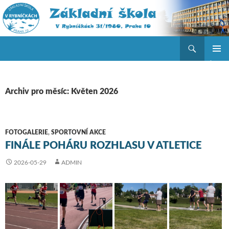
Hledat
ZŠ V Rybníčkách
PŘEJÍT K OBSAHU WEBU
ZÁKLAD
NAVIGA
MENU
Archiv pro měsíc: Květen 2026
FOTOGALERIE
,
SPORTOVNÍ AKCE
FINÁLE POHÁRU ROZHLASU V ATLETICE
2026-05-29
ADMIN