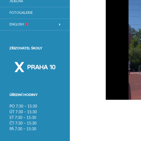
JÍDELNA
FOTOGALERIE
ENGLISH
ZŘIZOVATEL ŠKOLY
ÚŘEDNÍ HODINY
PO 7:30 – 15:30
ÚT 7:30 – 15:30
ST 7:30 – 15:30
ČT 7:30 – 15:30
PÁ 7:30 – 15:30