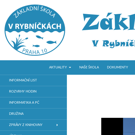
PŘEJÍT K OBSAHU WEBU
Hledat
ZŠ V Rybníčkách
AKTUALITY
NAŠE ŠKOLA
DOKUMENTY
Základní škola v Praze 10
INFORMAČNÍ LIST
ROZVRHY HODIN
INFORMATIKA A PČ
DRUŽINA
ZPRÁVY Z KNIHOVNY