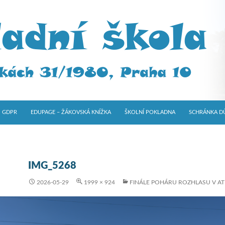
GDPR
EDUPAGE – ŽÁKOVSKÁ KNÍŽKA
ŠKOLNÍ POKLADNA
SCHRÁNKA D
IMG_5268
2026-05-29
1999 × 924
FINÁLE POHÁRU ROZHLASU V AT