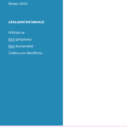
Březen 2023
ZÁKLADNÍ INFORMACE
Přihlásit se
RSS
(příspěvky)
RSS
(komentáře)
Čeština pro WordPress