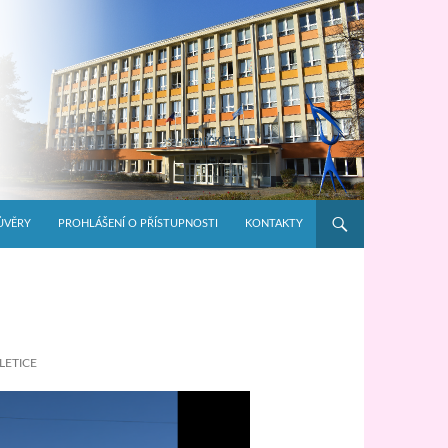
ŮVĚRY
PROHLÁŠENÍ O PŘÍSTUPNOSTI
KONTAKTY
LETICE