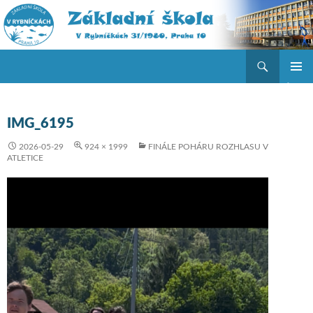
Hledat
ZŠ V Rybníčkách
PŘEJÍT K OBSAHU WEBU
ZÁKLAD
NAVIGA
MENU
IMG_6195
2026-05-29
924 × 1999
FINÁLE POHÁRU ROZHLASU V
ATLETICE