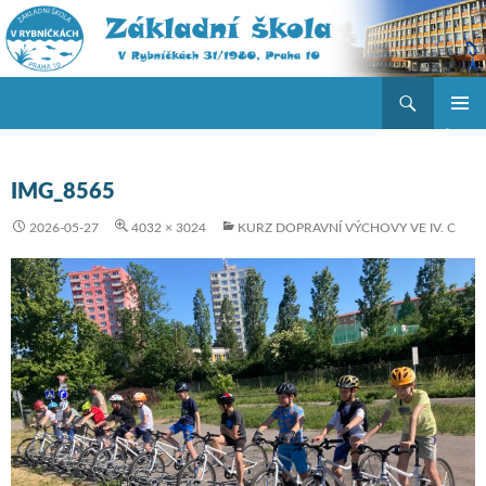
Hledat
ZŠ V Rybníčkách
PŘEJÍT K OBSAHU WEBU
ZÁKLAD
NAVIGA
MENU
IMG_8565
2026-05-27
4032 × 3024
KURZ DOPRAVNÍ VÝCHOVY VE IV. C