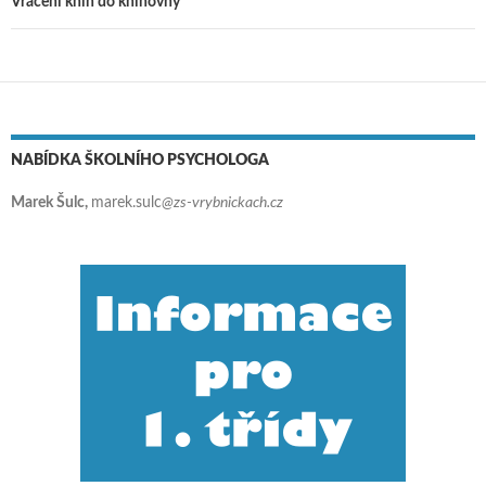
Vrácení knih do knihovny
NABÍDKA ŠKOLNÍHO PSYCHOLOGA
Marek Šulc,
marek.sulc
@zs-vrybnickach.cz