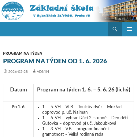
Hledat
ZŠ V Rybníčkách
PŘEJÍT K OBSAHU WEBU
ZÁKLAD
NAVIGA
MENU
PROGRAM NA TÝDEN
PROGRAM NA TÝDEN OD 1. 6. 2026
2026-05-28
ADMIN
Datum
Program na týden 1. 6. – 5. 6. 26
(lichý)
Po 1. 6.
1. – 5. VH – VI.B – Toulcův dvůr – Mokřad –
doprovod p. uč. Naiman
1. – 6. VH – vybraní žáci 2. stupně – Den dětí
Gutovka – doprovod pí uč. Jakoubková
1. – 3. VH – V.B – program finanční
gramotnost – Velká rodinná rada