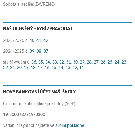
Sobota a neděle: ZAVŘENO
NÁŠ OCENĚNÝ – RYBÍ ZPRAVODAJ
2025/2026 č.
40,
41
,
42
2024/2025 č.
39
,
38
,
37
starší vydání č.
36
,
35,
34
,
33,
32
,
31
,
30,
29
,
28,
27
,
26
,
25,
24
,
23
,
22
,
21,
20
,
19,
18
,
17
,
16,
15
,
14,
13
,
12
,
11
NOVÝ BANKOVNÍ ÚČET NAŠÍ ŠKOLY
Číslo účtu školní online pokladny (ŠOP):
19-2000737319/0800
Variabilní symbol najdete ve
školní pokladně