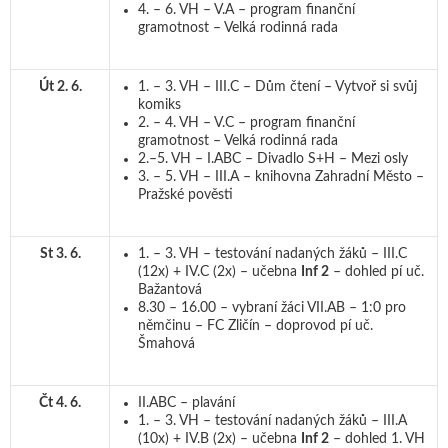
4. – 6. VH – V.A – program finanční
gramotnost – Velká rodinná rada
Út 2. 6.
1. – 3. VH – III.C – Dům čtení – Vytvoř si svůj
komiks
2. – 4. VH – V.C – program finanční
gramotnost – Velká rodinná rada
2.–5. VH – I.ABC – Divadlo S+H – Mezi osly
3. – 5. VH – III.A – knihovna Zahradní Město –
Pražské pověsti
St 3. 6.
1. – 3. VH – testování nadaných žáků – III.C
(12x) + IV.C (2x) – učebna
Inf 2
– dohled pí uč.
Bažantová
8.30 – 16.00 – vybraní žáci VII.AB – 1:0 pro
němčinu – FC Zličín – doprovod pí uč.
Šmahová
Čt 4. 6.
II.ABC – plavání
1. – 3. VH – testování nadaných žáků – III.A
(10x) + IV.B (2x) – učebna
Inf 2
– dohled 1. VH