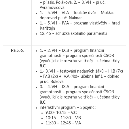
– pí asis. Poláková, 2. – 3. VH – pí uč.
Avramovičová
1. – 5. VH – VI.A – Toulcův dvůr – Mokřad –
doprovod p. uč. Naiman
1. – 5. VH – IV.A – program vlastivědy – hrad
Karlštejn
12. 45 – schůzka školního parlamentu
Pá 5. 6.
1. – 2. VH – IX.B – program finanční
gramotnosti – program společnosti ČSOB
(vyučující dle rozvrhu ve třídě) – učebna třídy
8.C
1.- 3. VH – testování nadaných žáků – III.B (7x)
+ IV.B (2x) + IV.A (4x)– učebna
Inf 1
– dohled
pí uč. Boková
3. – 4. VH – IX.A – program finanční
gramotnosti – program společnosti ČSOB
(vyučující dle rozvrhu ve třídě) – učebna třídy
8.C
interaktivní program – Spojenci:
9:00- 10:15 – V.C
10:15 – 11:30 – V.B
11:30 – 12:45 – V.A