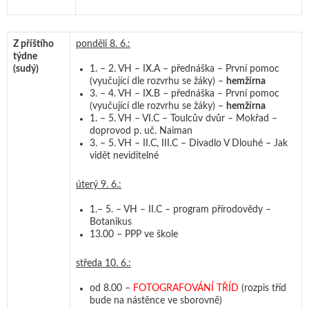
Z příštího
pondělí 8. 6.:
týdne
(sudý)
1. – 2. VH – IX.A – přednáška – První pomoc
(vyučující dle rozvrhu se žáky) –
hemžírna
3. – 4. VH – IX.B – přednáška – První pomoc
(vyučující dle rozvrhu se žáky) –
hemžírna
1. – 5. VH – VI.C – Toulcův dvůr – Mokřad –
doprovod p. uč. Naiman
3. – 5. VH – II.C, III.C – Divadlo V Dlouhé – Jak
vidět neviditelné
úterý 9. 6.:
1.– 5. – VH – II.C – program přírodovědy –
Botanikus
13.00 – PPP ve škole
středa 10. 6.:
od 8.00 –
FOTOGRAFOVÁNÍ TŘÍD
(rozpis tříd
bude na nástěnce ve sborovně)