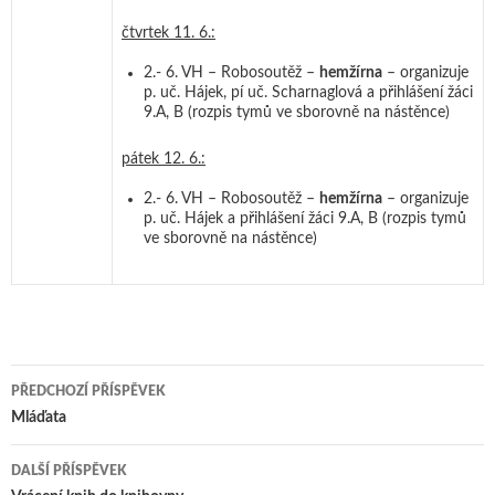
čtvrtek 11. 6.:
2.- 6. VH – Robosoutěž –
hemžírna
– organizuje
p. uč. Hájek, pí uč. Scharnaglová a přihlášení žáci
9.A, B (rozpis tymů ve sborovně na nástěnce)
pátek 12. 6.:
2.- 6. VH – Robosoutěž –
hemžírna
– organizuje
p. uč. Hájek a přihlášení žáci 9.A, B (rozpis tymů
ve sborovně na nástěnce)
PŘEDCHOZÍ PŘÍSPĚVEK
Navigace pro příspěvky
Mláďata
DALŠÍ PŘÍSPĚVEK