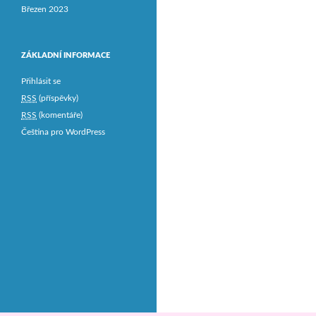
Březen 2023
ZÁKLADNÍ INFORMACE
Přihlásit se
RSS
(příspěvky)
RSS
(komentáře)
Čeština pro WordPress