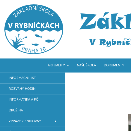
PŘEJÍT K OBSAHU WEBU
Hledat
ZŠ V Rybníčkách
AKTUALITY
NAŠE ŠKOLA
DOKUMENTY
Základní škola v Praze 10
INFORMAČNÍ LIST
ROZVRHY HODIN
INFORMATIKA A PČ
DRUŽINA
ZPRÁVY Z KNIHOVNY