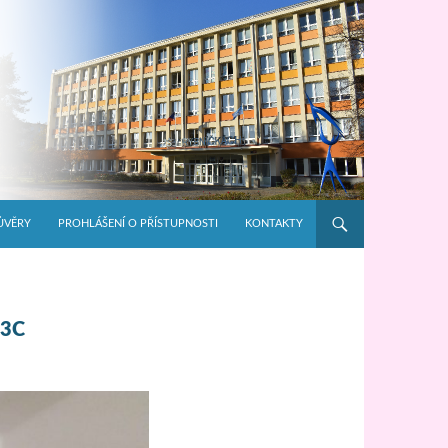
ŮVĚRY
PROHLÁŠENÍ O PŘÍSTUPNOSTI
KONTAKTY
C3C