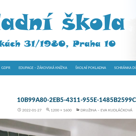
GDPR
EDUPAGE – ŽÁKOVSKÁ KNÍŽKA
ŠKOLNÍ POKLADNA
SCHRÁNKA D
10B99A80-2EB5-4311-955E-1485B2599
2022-01-27
1200 × 1600
DRUŽINA – EVA KUDLÁČKOVÁ