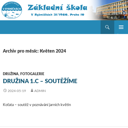
Hledat
ZŠ V Rybníčkách
PŘEJÍT K OBSAHU WEBU
ZÁKLAD
NAVIGA
MENU
Archiv pro měsíc: Květen 2024
DRUŽINA
,
FOTOGALERIE
DRUŽINA 1.C – SOUTĚŽÍME
2024-05-19
ADMIN
Koťata – soutěž v poznávání jarních květin