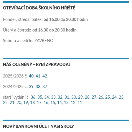
OTEVÍRACÍ DOBA ŠKOLNÍHO HŘIŠTĚ
Pondělí, středa, pátek:
od 16.00 do 20.30 hodin
Úterý a čtvrtek:
od 16.30 do 20.30 hodin
Sobota a neděle: ZAVŘENO
NÁŠ OCENĚNÝ – RYBÍ ZPRAVODAJ
2025/2026 č.
40,
41
,
42
2024/2025 č.
39
,
38
,
37
starší vydání č.
36
,
35,
34
,
33,
32
,
31
,
30,
29
,
28,
27
,
26
,
25,
24
,
23
,
22
,
21,
20
,
19,
18
,
17
,
16,
15
,
14,
13
,
12
,
11
NOVÝ BANKOVNÍ ÚČET NAŠÍ ŠKOLY