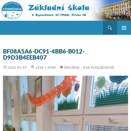
Hledat
ZŠ V Rybníčkách
PŘEJÍT K OBSAHU WEBU
ZÁKLAD
NAVIGA
MENU
BF08A5A6-DC91-4BB6-B012-
D9D3B4EEB407
2022-01-27
1536 × 2048
DRUŽINA – EVA KUDLÁČKOVÁ