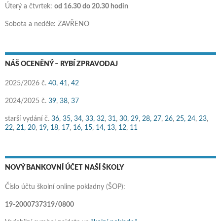
Úterý a čtvrtek:
od 16.30 do 20.30 hodin
Sobota a neděle: ZAVŘENO
NÁŠ OCENĚNÝ – RYBÍ ZPRAVODAJ
2025/2026 č.
40,
41
,
42
2024/2025 č.
39
,
38
,
37
starší vydání č.
36
,
35,
34
,
33,
32
,
31
,
30,
29
,
28,
27
,
26
,
25,
24
,
23
,
22
,
21,
20
,
19,
18
,
17
,
16,
15
,
14,
13
,
12
,
11
NOVÝ BANKOVNÍ ÚČET NAŠÍ ŠKOLY
Číslo účtu školní online pokladny (ŠOP):
19-2000737319/0800