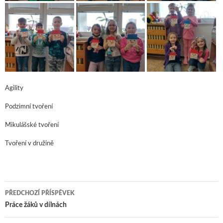
Agility
Podzimní tvoření
Mikulášské tvoření
Tvoření v družině
PŘEDCHOZÍ PŘÍSPĚVEK
Navigace pro příspěvky
Práce žáků v dílnách