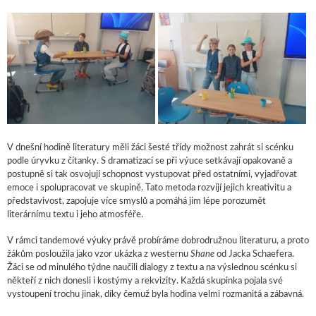
V dnešní hodině literatury měli žáci šesté třídy možnost zahrát si scénku
podle úryvku z čítanky. S dramatizací se při výuce setkávají opakovaně a
postupně si tak osvojují schopnost vystupovat před ostatními, vyjadřovat
emoce i spolupracovat ve skupině. Tato metoda rozvíjí jejich kreativitu a
představivost, zapojuje více smyslů a pomáhá jim lépe porozumět
literárnímu textu i jeho atmosféře.
V rámci tandemové výuky právě probíráme dobrodružnou literaturu, a proto
žákům posloužila jako vzor ukázka z westernu
Shane
od Jacka Schaefera.
Žáci se od minulého týdne naučili dialogy z textu a na výslednou scénku si
někteří z nich donesli i kostýmy a rekvizity. Každá skupinka pojala své
vystoupení trochu jinak, díky čemuž byla hodina velmi rozmanitá a zábavná.