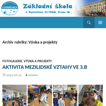
Hledat
ZŠ V Rybníčkách
PŘEJÍT K OBSAHU WEBU
ZÁKLAD
NAVIGA
MENU
Archiv rubriky: Výuka a projekty
FOTOGALERIE
,
VÝUKA A PROJEKTY
AKTIVITA MEZILIDSKÉ VZTAHY VE 3.B
2026-04-16
ADMIN