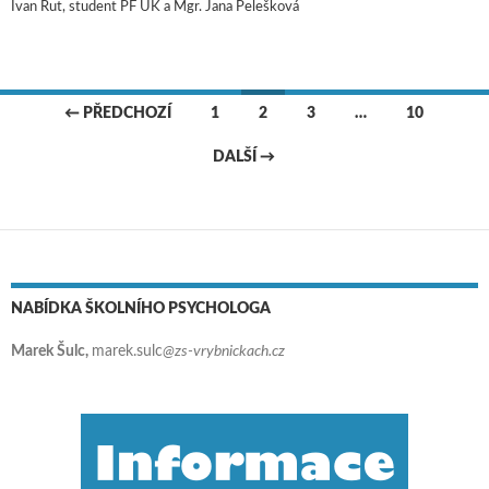
Ivan Rut, student PF UK a Mgr. Jana Pelešková
← PŘEDCHOZÍ
1
2
3
…
10
Navigace pro příspěvky
DALŠÍ →
NABÍDKA ŠKOLNÍHO PSYCHOLOGA
Marek Šulc,
marek.sulc
@zs-vrybnickach.cz