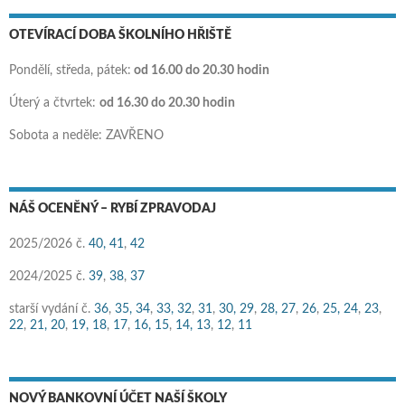
OTEVÍRACÍ DOBA ŠKOLNÍHO HŘIŠTĚ
Pondělí, středa, pátek:
od 16.00 do 20.30 hodin
Úterý a čtvrtek:
od 16.30 do 20.30 hodin
Sobota a neděle: ZAVŘENO
NÁŠ OCENĚNÝ – RYBÍ ZPRAVODAJ
2025/2026 č.
40,
41
,
42
2024/2025 č.
39
,
38
,
37
starší vydání č.
36
,
35,
34
,
33,
32
,
31
,
30,
29
,
28,
27
,
26
,
25,
24
,
23
,
22
,
21,
20
,
19,
18
,
17
,
16,
15
,
14,
13
,
12
,
11
NOVÝ BANKOVNÍ ÚČET NAŠÍ ŠKOLY