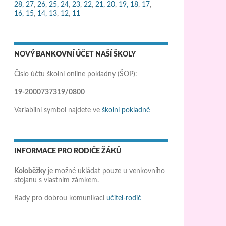
28,
27
,
26
,
25,
24
,
23
,
22
,
21,
20
,
19,
18
,
17
,
16,
15
,
14,
13
,
12
,
11
NOVÝ BANKOVNÍ ÚČET NAŠÍ ŠKOLY
Číslo účtu školní online pokladny (ŠOP):
19-2000737319/0800
Variabilní symbol najdete ve
školní pokladně
INFORMACE PRO RODIČE ŽÁKŮ
Koloběžky
je možné ukládat pouze u venkovního
stojanu s vlastním zámkem.
Rady pro dobrou komunikaci
učitel-rodič