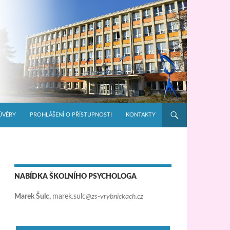
ŮVĚRY
PROHLÁŠENÍ O PŘÍSTUPNOSTI
KONTAKTY
NABÍDKA ŠKOLNÍHO PSYCHOLOGA
Marek Šulc,
marek.sulc
@zs-vrybnickach.cz