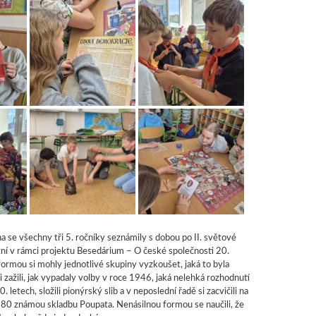
se všechny tři 5. ročníky seznámily s dobou po II. světové
itní v rámci projektu Besedárium – O české společnosti 20.
 formou si mohly jednotlivé skupiny vyzkoušet, jaká to byla
i zažili, jak vypadaly volby v roce 1946, jaká nelehká rozhodnutí
0. letech, složili pionýrský slib a v neposlední řadě si zacvičili na
80 známou skladbu Poupata. Nenásilnou formou se naučili, že