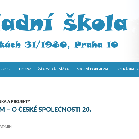
GDPR
EDUPAGE – ŽÁKOVSKÁ KNÍŽKA
ŠKOLNÍ POKLADNA
SCHRÁNKA D
UKA A PROJEKTY
M – O ČESKÉ SPOLEČNOSTI 20.
ADMIN