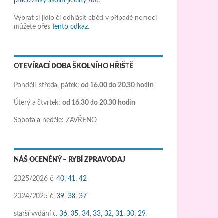
pracovníky školní jídelny zde
.
Vybrat si jídlo či odhlásit oběd v případě nemoci
můžete přes
tento odkaz
.
OTEVÍRACÍ DOBA ŠKOLNÍHO HŘIŠTĚ
Pondělí, středa, pátek:
od 16.00 do 20.30 hodin
Úterý a čtvrtek:
od 16.30 do 20.30 hodin
Sobota a neděle: ZAVŘENO
NÁŠ OCENĚNÝ – RYBÍ ZPRAVODAJ
2025/2026 č.
40,
41
,
42
2024/2025 č.
39
,
38
,
37
starší vydání č.
36
,
35,
34
,
33,
32
,
31
,
30,
29
,