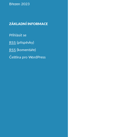
Březen 2023
ZÁKLADNÍ INFORMACE
Přihlásit se
RSS
(příspěvky)
RSS
(komentáře)
Čeština pro WordPress