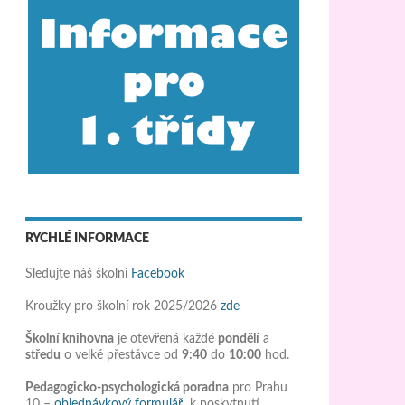
RYCHLÉ INFORMACE
Sledujte náš školní
Facebook
Kroužky pro školní rok 2025/2026
zde
Školní knihovna
je otevřená každé
pondělí
a
středu
o velké přestávce od
9:40
do
10:00
hod.
Pedagogicko-psychologická poradna
pro Prahu
10 –
objednávkový formulář
k poskytnutí