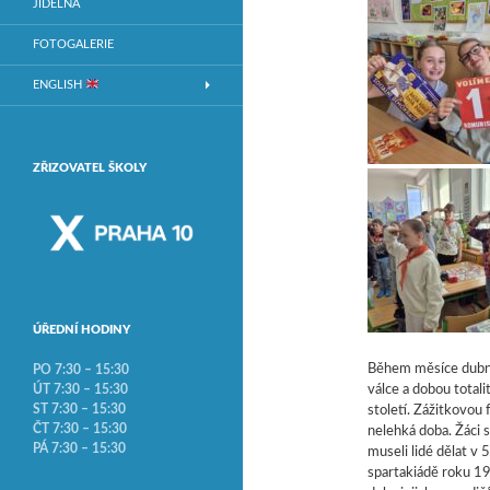
JÍDELNA
FOTOGALERIE
ENGLISH
ZŘIZOVATEL ŠKOLY
ÚŘEDNÍ HODINY
Během měsíce dubna 
PO 7:30 – 15:30
ÚT 7:30 – 15:30
válce a dobou total
ST 7:30 – 15:30
století. Zážitkovou
ČT 7:30 – 15:30
nelehká doba. Žáci s
PÁ 7:30 – 15:30
museli lidé dělat v 5
spartakiádě roku 19