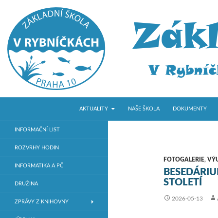
PŘEJÍT K OBSAHU WEBU
Hledat
ZŠ V Rybníčkách
AKTUALITY
NAŠE ŠKOLA
DOKUMENTY
Základní škola v Praze 10
INFORMAČNÍ LIST
ROZVRHY HODIN
FOTOGALERIE
,
VÝ
INFORMATIKA A PČ
BESEDÁRIU
STOLETÍ
DRUŽINA
2026-05-13
ZPRÁVY Z KNIHOVNY