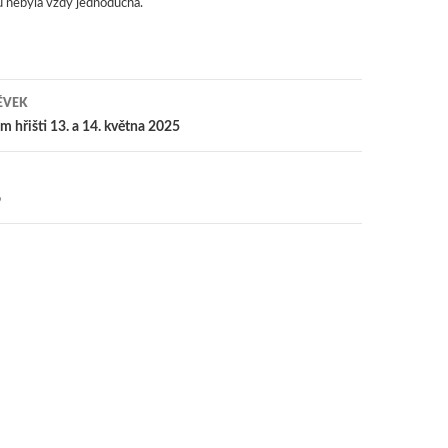
čů nebyla vždy jednoduchá.
ĚVEK
 pro příspěvky
 hřišti 13. a 14. května 2025
o