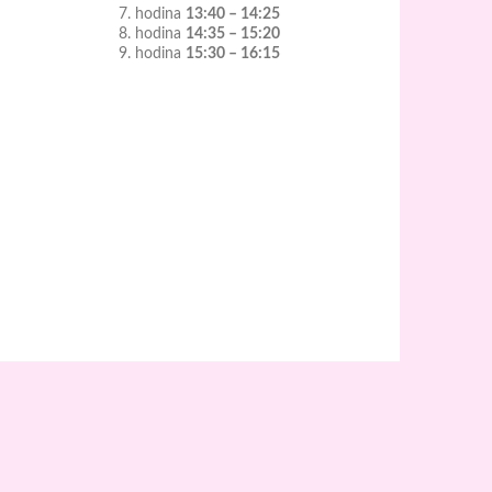
7. hodina
13:40 – 14:25
8. hodina
14:35 – 15:20
9. hodina
15:30 – 16:15