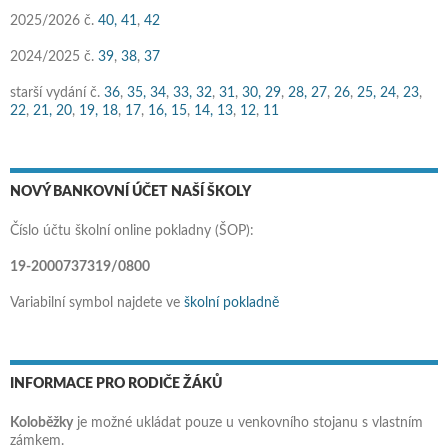
2025/2026 č.
40,
41
,
42
2024/2025 č.
39
,
38
,
37
starší vydání č.
36
,
35,
34
,
33,
32
,
31
,
30,
29
,
28,
27
,
26
,
25,
24
,
23
,
22
,
21,
20
,
19,
18
,
17
,
16,
15
,
14,
13
,
12
,
11
NOVÝ BANKOVNÍ ÚČET NAŠÍ ŠKOLY
Číslo účtu školní online pokladny (ŠOP):
19-2000737319/0800
Variabilní symbol najdete ve
školní pokladně
INFORMACE PRO RODIČE ŽÁKŮ
Koloběžky
je možné ukládat pouze u venkovního stojanu s vlastním
zámkem.