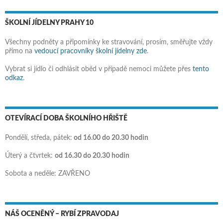
ŠKOLNÍ JÍDELNY PRAHY 10
Všechny podněty a připomínky ke stravování, prosím, směřujte vždy
přímo na
vedoucí pracovníky školní jídelny zde
.
Vybrat si jídlo či odhlásit oběd v případě nemoci můžete přes
tento
odkaz
.
OTEVÍRACÍ DOBA ŠKOLNÍHO HŘIŠTĚ
Pondělí, středa, pátek:
od 16.00 do 20.30 hodin
Úterý a čtvrtek:
od 16.30 do 20.30 hodin
Sobota a neděle: ZAVŘENO
NÁŠ OCENĚNÝ – RYBÍ ZPRAVODAJ