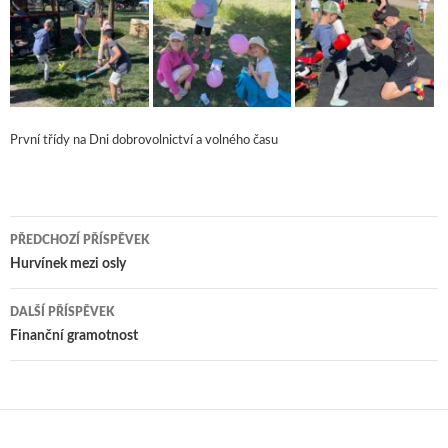
První třídy na Dni dobrovolnictví a volného času
PŘEDCHOZÍ PŘÍSPĚVEK
Navigace pro příspěvky
Hurvínek mezi osly
DALŠÍ PŘÍSPĚVEK
Finanční gramotnost