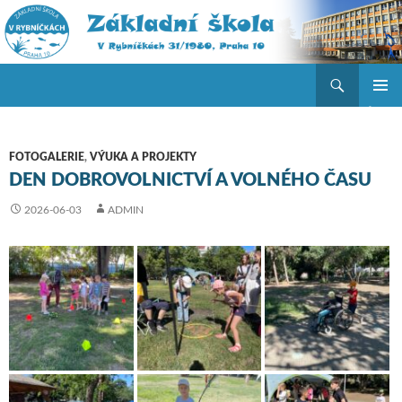
Hledat
ZŠ V Rybníčkách
PŘEJÍT K OBSAHU WEBU
ZÁKLAD
NAVIGA
MENU
FOTOGALERIE
,
VÝUKA A PROJEKTY
DEN DOBROVOLNICTVÍ A VOLNÉHO ČASU
2026-06-03
ADMIN