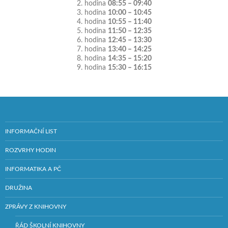
2. hodina
08:55 – 09:40
3. hodina
10:00 – 10:45
4. hodina
10:55 – 11:40
5. hodina
11:50 – 12:35
6. hodina
12:45 – 13:30
7. hodina
13:40 – 14:25
8. hodina
14:35 – 15:20
9. hodina
15:30 – 16:15
INFORMAČNÍ LIST
ROZVRHY HODIN
INFORMATIKA A PČ
DRUŽINA
ZPRÁVY Z KNIHOVNY
ŘÁD ŠKOLNÍ KNIHOVNY