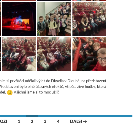
m si prvňáčci udělali výlet do Divadla v Dlouhé, na představení
 Představení bylo plné úžasných efektů, vtipů a živé hudby, která
adel.
Všichni jsme si to moc užili!
OZÍ
1
2
3
4
DALŠÍ →
ěvky