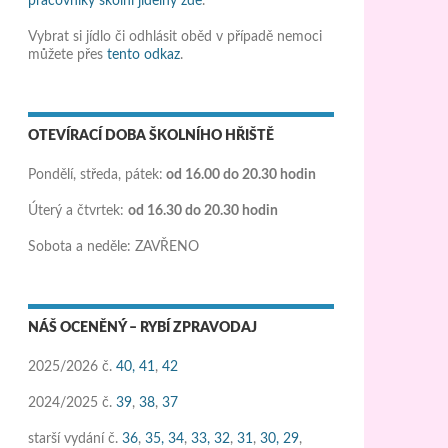
pracovníky školní jídelny zde
.
Vybrat si jídlo či odhlásit oběd v případě nemoci
můžete přes
tento odkaz
.
OTEVÍRACÍ DOBA ŠKOLNÍHO HŘIŠTĚ
Pondělí, středa, pátek:
od 16.00 do 20.30 hodin
Úterý a čtvrtek:
od 16.30 do 20.30 hodin
Sobota a neděle: ZAVŘENO
NÁŠ OCENĚNÝ – RYBÍ ZPRAVODAJ
2025/2026 č.
40,
41
,
42
2024/2025 č.
39
,
38
,
37
starší vydání č.
36
,
35,
34
,
33,
32
,
31
,
30,
29
,