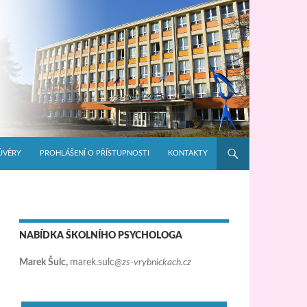
ŮVĚRY
PROHLÁŠENÍ O PŘÍSTUPNOSTI
KONTAKTY
NABÍDKA ŠKOLNÍHO PSYCHOLOGA
Marek Šulc,
marek.sulc
@zs-vrybnickach.cz