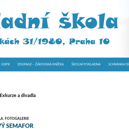
GDPR
EDUPAGE – ŽÁKOVSKÁ KNÍŽKA
ŠKOLNÍ POKLADNA
SCHRÁNKA D
 Exkurze a divadla
LA
,
FOTOGALERIE
Ý SEMAFOR