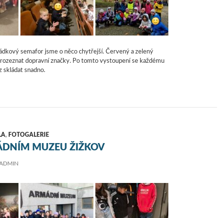
ádkový semafor jsme o něco chytřejší. Červený a zelený
i rozeznat dopravní značky. Po tomto vystoupení se každému
z skládat snadno.
LA
,
FOTOGALERIE
MÁDNÍM MUZEU ŽIŽKOV
ADMIN