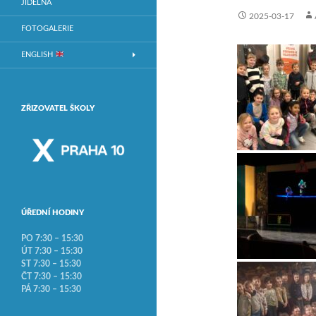
JÍDELNA
2025-03-17
FOTOGALERIE
ENGLISH
ZŘIZOVATEL ŠKOLY
ÚŘEDNÍ HODINY
PO 7:30 – 15:30
ÚT 7:30 – 15:30
ST 7:30 – 15:30
ČT 7:30 – 15:30
PÁ 7:30 – 15:30