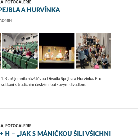
LA
,
FOTOGALERIE
PEJBLA A HURVÍNKA
ADMIN
a 1.B zpříjemnila návštěvou Divadla Spejbla a Hurvínka. Pro
í setkání s tradičním českým loutkovým divadlem.
LA
,
FOTOGALERIE
+ H – „JAK S MÁNIČKOU ŠILI VŠICHNI