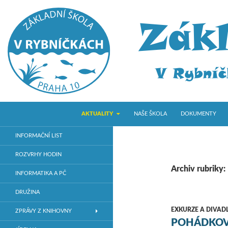
PŘEJÍT K OBSAHU WEBU
Hledat
ZŠ V Rybníčkách
AKTUALITY
NAŠE ŠKOLA
DOKUMENTY
Základní škola v Praze 10
INFORMAČNÍ LIST
ROZVRHY HODIN
Archiv rubriky:
INFORMATIKA A PČ
DRUŽINA
EXKURZE A DIVAD
ZPRÁVY Z KNIHOVNY
POHÁDKOV