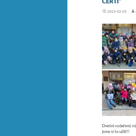
ČERTI“
2025-02-05
Dnešní vydařený výl
jsme si to užili!!!