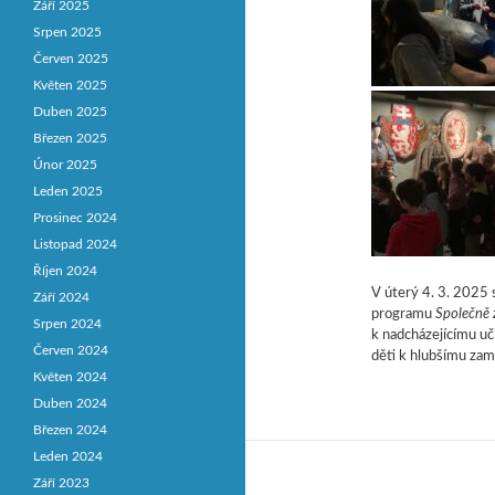
Září 2025
Srpen 2025
Červen 2025
Květen 2025
Duben 2025
Březen 2025
Únor 2025
Leden 2025
Prosinec 2024
Listopad 2024
Říjen 2024
V úterý 4. 3. 2025 s
Září 2024
programu
Společně 
Srpen 2024
k nadcházejícímu uči
Červen 2024
děti k hlubšímu zam
Květen 2024
Duben 2024
Březen 2024
Leden 2024
Září 2023