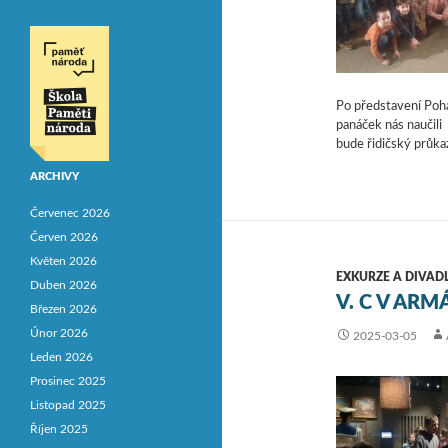
Po představení Poh
panáček nás naučil
bude řidičský průka
ARCHIVY
Červenec 2026
Červen 2026
Květen 2026
EXKURZE A DIVAD
Duben 2026
V. C V AR
Březen 2026
Únor 2026
2025-03-05
Leden 2026
Prosinec 2025
Listopad 2025
Říjen 2025