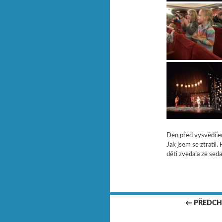
Den před vysvědčení
Jak jsem se ztratil.
děti zvedala ze sed
← PŘEDCH
Navigace pro přísp