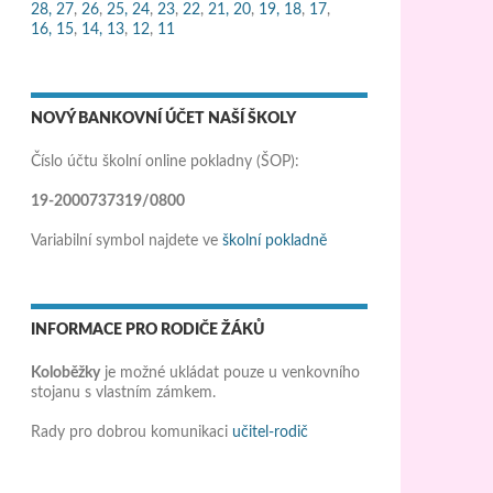
28,
27
,
26
,
25,
24
,
23
,
22
,
21,
20
,
19,
18
,
17
,
16,
15
,
14,
13
,
12
,
11
NOVÝ BANKOVNÍ ÚČET NAŠÍ ŠKOLY
Číslo účtu školní online pokladny (ŠOP):
19-2000737319/0800
Variabilní symbol najdete ve
školní pokladně
INFORMACE PRO RODIČE ŽÁKŮ
Koloběžky
je možné ukládat pouze u venkovního
stojanu s vlastním zámkem.
Rady pro dobrou komunikaci
učitel-rodič