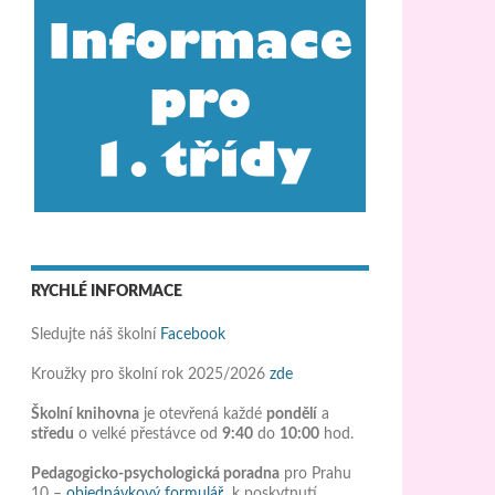
RYCHLÉ INFORMACE
Sledujte náš školní
Facebook
Kroužky pro školní rok 2025/2026
zde
Školní knihovna
je otevřená každé
pondělí
a
středu
o velké přestávce od
9:40
do
10:00
hod.
Pedagogicko-psychologická poradna
pro Prahu
10 –
objednávkový formulář
k poskytnutí