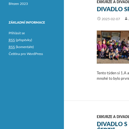
EXKURZE A DIVAD
Březen 2023
DIVADLO S
2025-02-07
ZÁKLADNÍ INFORMACE
Přihlásit se
RSS
(příspěvky)
RSS
(komentáře)
Čeština pro WordPress
Tento týden si 1.A 
mnohé to bylo prvn
EXKURZE A DIVAD
DIVADLO S 