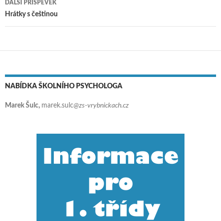
DALŠÍ PŘÍSPĚVEK
Hrátky s češtinou
NABÍDKA ŠKOLNÍHO PSYCHOLOGA
Marek Šulc,
marek.sulc
@zs-vrybnickach.cz