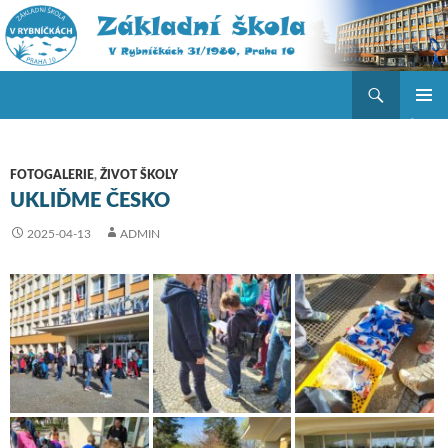
Hledat
ZŠ V Rybníčkách
PŘEJÍT K OBSAHU WEBU
ZÁKLAD
NAVIGA
MENU
FOTOGALERIE
,
ŽIVOT ŠKOLY
UKLIĎME ČESKO
2025-04-13
ADMIN