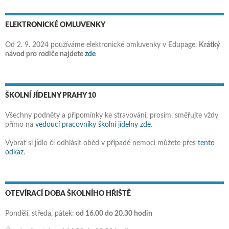
ELEKTRONICKÉ OMLUVENKY
Od 2. 9. 2024 používáme elektronické omluvenky v Edupage.
Krátký
návod pro rodiče najdete
zde
ŠKOLNÍ JÍDELNY PRAHY 10
Všechny podněty a připomínky ke stravování, prosím, směřujte vždy
přímo na
vedoucí pracovníky školní jídelny zde
.
Vybrat si jídlo či odhlásit oběd v případě nemoci můžete přes
tento
odkaz
.
OTEVÍRACÍ DOBA ŠKOLNÍHO HŘIŠTĚ
Pondělí, středa, pátek:
od 16.00 do 20.30 hodin