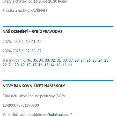
Úterý a čtvrtek:
od 16.30 do 20.30 hodin
Sobota a neděle: ZAVŘENO
NÁŠ OCENĚNÝ – RYBÍ ZPRAVODAJ
2025/2026 č.
40,
41
,
42
2024/2025 č.
39
,
38
,
37
starší vydání č.
36
,
35,
34
,
33,
32
,
31
,
30,
29
,
28,
27
,
26
,
25,
24
,
23
,
22
,
21,
20
,
19,
18
,
17
,
16,
15
,
14,
13
,
12
,
11
NOVÝ BANKOVNÍ ÚČET NAŠÍ ŠKOLY
Číslo účtu školní online pokladny (ŠOP):
19-2000737319/0800
Variabilní symbol najdete ve
školní pokladně