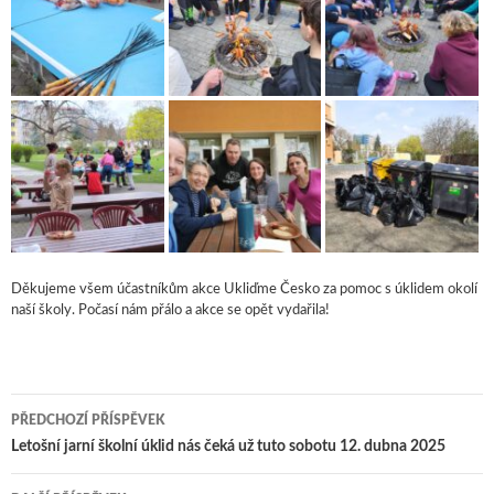
Děkujeme všem účastníkům akce Ukliďme Česko za pomoc s úklidem okolí
naší školy. Počasí nám přálo a akce se opět vydařila!
PŘEDCHOZÍ PŘÍSPĚVEK
Navigace pro příspěvky
Letošní jarní školní úklid nás čeká už tuto sobotu 12. dubna 2025