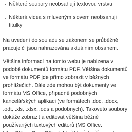
Některé soubory neobsahují textovou vrstvu
Některá videa s mluveným slovem neobsahují
titulky
Na uvedení do souladu se zákonem se průběžně
pracuje či jsou nahrazována aktuálním obsahem.
Většina informací
na tomto webu j
e
nabízen
a
v
podobě dokumentů formátu PDF. Většina dokumentů
ve formátu PDF jde přímo zobrazit v běžných
prohlížečích. Dále zde mohou být dokumenty ve
formátu MS Office, případně podobných
kancelářských aplikací (ve formátech .doc, .docx,
.odt, .xls, .xlsx, .ods a podobných).
Takovéto soubory
dokáže zobrazit a editovat většina běžně
používaných textových editorů (MS Office,