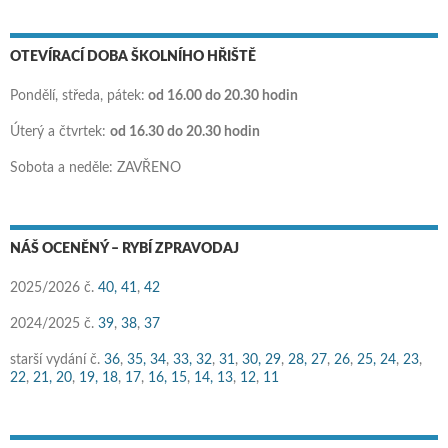
OTEVÍRACÍ DOBA ŠKOLNÍHO HŘIŠTĚ
Pondělí, středa, pátek:
od 16.00 do 20.30 hodin
Úterý a čtvrtek:
od 16.30 do 20.30 hodin
Sobota a neděle: ZAVŘENO
NÁŠ OCENĚNÝ – RYBÍ ZPRAVODAJ
2025/2026 č.
40,
41
,
42
2024/2025 č.
39
,
38
,
37
starší vydání č.
36
,
35,
34
,
33,
32
,
31
,
30,
29
,
28,
27
,
26
,
25,
24
,
23
,
22
,
21,
20
,
19,
18
,
17
,
16,
15
,
14,
13
,
12
,
11