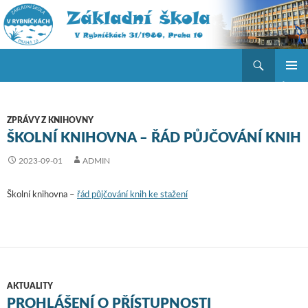
Hledat
ZŠ V Rybníčkách
PŘEJÍT K OBSAHU WEBU
ZÁKLAD
NAVIGA
MENU
ZPRÁVY Z KNIHOVNY
ŠKOLNÍ KNIHOVNA – ŘÁD PŮJČOVÁNÍ KNIH
2023-09-01
ADMIN
Školní knihovna –
řád půjčování knih ke stažení
AKTUALITY
PROHLÁŠENÍ O PŘÍSTUPNOSTI