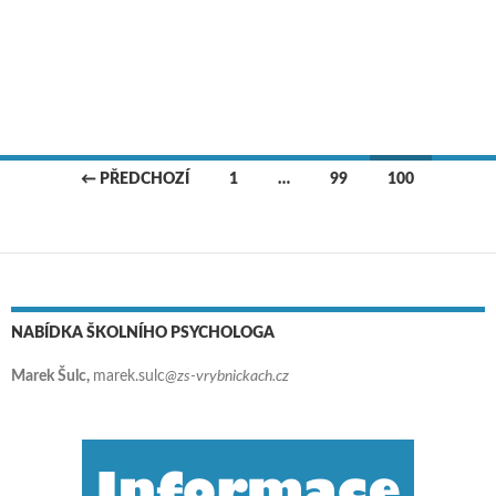
← PŘEDCHOZÍ
1
…
99
100
Navigace pro příspěvky
NABÍDKA ŠKOLNÍHO PSYCHOLOGA
Marek Šulc,
marek.sulc
@zs-vrybnickach.cz