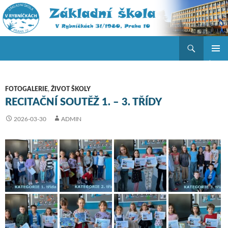
Hledat
ZŠ V Rybníčkách
PŘEJÍT K OBSAHU WEBU
ZÁKLAD
NAVIGA
MENU
FOTOGALERIE
,
ŽIVOT ŠKOLY
RECITAČNÍ SOUTĚŽ 1. – 3. TŘÍDY
2026-03-30
ADMIN