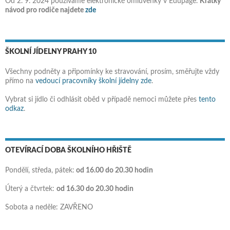
Od 2. 9. 2024 používáme elektronické omluvenky v Edupage.
Krátký
návod pro rodiče najdete
zde
ŠKOLNÍ JÍDELNY PRAHY 10
Všechny podněty a připomínky ke stravování, prosím, směřujte vždy
přímo na
vedoucí pracovníky školní jídelny zde
.
Vybrat si jídlo či odhlásit oběd v případě nemoci můžete přes
tento
odkaz
.
OTEVÍRACÍ DOBA ŠKOLNÍHO HŘIŠTĚ
Pondělí, středa, pátek:
od 16.00 do 20.30 hodin
Úterý a čtvrtek:
od 16.30 do 20.30 hodin
Sobota a neděle: ZAVŘENO