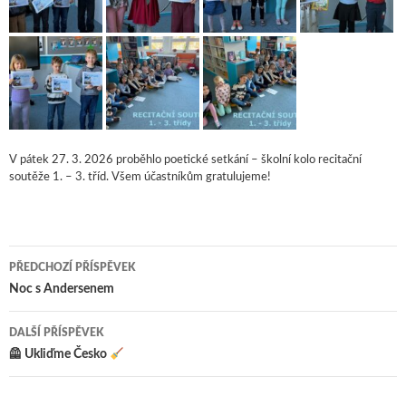
V pátek 27. 3. 2026 proběhlo poetické setkání – školní kolo recitační
soutěže 1. – 3. tříd. Všem účastníkům gratulujeme!
PŘEDCHOZÍ PŘÍSPĚVEK
Navigace pro příspěvky
Noc s Andersenem
DALŠÍ PŘÍSPĚVEK
🦺 Ukliďme Česko