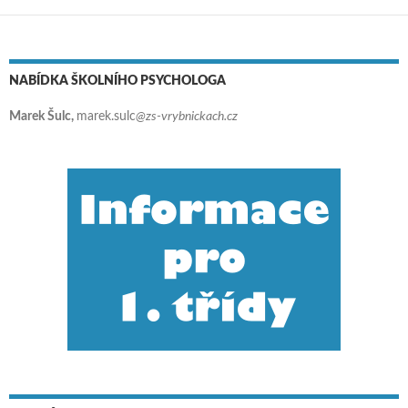
NABÍDKA ŠKOLNÍHO PSYCHOLOGA
Marek Šulc,
marek.sulc
@zs-vrybnickach.cz