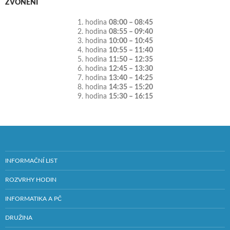
ZVONĚNÍ
1. hodina
08:00 – 08:45
2. hodina
08:55 – 09:40
3. hodina
10:00 – 10:45
4. hodina
10:55 – 11:40
5. hodina
11:50 – 12:35
6. hodina
12:45 – 13:30
7. hodina
13:40 – 14:25
8. hodina
14:35 – 15:20
9. hodina
15:30 – 16:15
INFORMAČNÍ LIST
ROZVRHY HODIN
INFORMATIKA A PČ
DRUŽINA