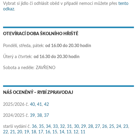
Vybrat si jídlo či odhlásit oběd v případě nemoci můžete přes
tento
odkaz
.
OTEVÍRACÍ DOBA ŠKOLNÍHO HŘIŠTĚ
Pondělí, středa, pátek:
od 16.00 do 20.30 hodin
Úterý a čtvrtek:
od 16.30 do 20.30 hodin
Sobota a neděle: ZAVŘENO
NÁŠ OCENĚNÝ – RYBÍ ZPRAVODAJ
2025/2026 č.
40,
41
,
42
2024/2025 č.
39
,
38
,
37
starší vydání č.
36
,
35,
34
,
33,
32
,
31
,
30,
29
,
28,
27
,
26
,
25,
24
,
23
,
22
,
21,
20
,
19,
18
,
17
,
16,
15
,
14,
13
,
12
,
11