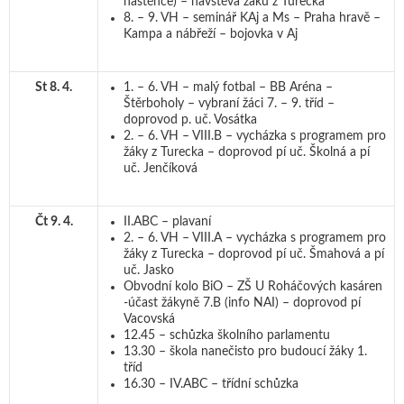
nástěnce) – návštěva žáků z Turecka
8. – 9. VH – seminář KAj a Ms – Praha hravě –
Kampa a nábřeží – bojovka v Aj
St 8. 4.
1. – 6. VH – malý fotbal – BB Aréna –
Štěrboholy – vybraní žáci 7. – 9. tříd –
doprovod p. uč. Vosátka
2. – 6. VH – VIII.B – vycházka s programem pro
žáky z Turecka – doprovod pí uč. Školná a pí
uč. Jenčíková
Čt 9. 4.
II.ABC – plavaní
2. – 6. VH – VIII.A – vycházka s programem pro
žáky z Turecka – doprovod pí uč. Šmahová a pí
uč. Jasko
Obvodní kolo BiO – ZŠ U Roháčových kasáren
-účast žákyně 7.B (info NAI) – doprovod pí
Vacovská
12.45 – schůzka školního parlamentu
13.30 – škola nanečisto pro budoucí žáky 1.
tříd
16.30 – IV.ABC – třídní schůzka