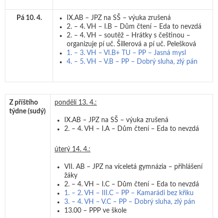
Pá 10. 4.
IX.AB – JPZ na SŠ – výuka zrušená
2. – 4. VH – I.B – Dům čtení – Eda to nevzdá
2. – 4. VH – soutěž – Hrátky s češtinou –
organizuje pí uč. Šillerová a pí uč. Pelešková
1. – 3. VH – VI.B+ TU – PP – Jasná mysl
4. – 5. VH – V.B – PP – Dobrý sluha, zlý pán
Z příštího
pondělí 13. 4.:
týdne
(sudý)
IX.AB – JPZ na SŠ – výuka zrušená
2. – 4. VH – I.A – Dům čtení – Eda to nevzdá
úterý 14. 4.:
VII. AB – JPZ na víceletá gymnázia – přihlášení
žáky
2. – 4. VH – I.C – Dům čtení – Eda to nevzdá
1. – 2. VH – III.C – PP – Kamarádi bez křiku
3. – 4. VH – V.C – PP – Dobrý sluha, zlý pán
13.00 – PPP ve škole