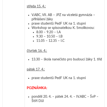
středa 15. 4.:
V.ABC, VII. AB – JPZ na víceletá gymnázia –
přihlášení žáky
praxe studentů PedF UK na 1. stupni
Workshop se spisovatelkou K. Smolíkovou:
8.00 – 9.20 – I.A
9.30 – 10.50 – I.B
11.05 – 12.35 – I.C
čtvrtek 16. 4.:
13.30 – škola nanečisto pro budoucí žáky 1. tříd
pátek 17. 4.:
praxe studentů PedF UK na 1. stupni
POZNÁMKA:
pondělí 20. 4. – pátek 24. 4. – IV.ABC – ŠvP –
Štíří Důl