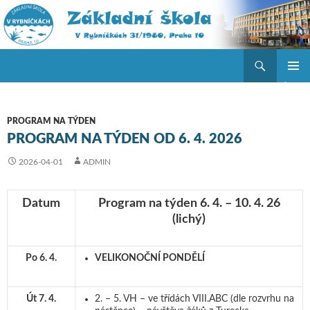
Hledat
ZŠ V Rybníčkách
PŘEJÍT K OBSAHU WEBU
ZÁKLAD
NAVIGA
MENU
PROGRAM NA TÝDEN
PROGRAM NA TÝDEN OD 6. 4. 2026
2026-04-01
ADMIN
Datum
Program na týden 6. 4. – 10. 4. 26
(lichý)
Po 6. 4.
VELIKONOČNÍ PONDĚLÍ
Út 7. 4.
2. – 5. VH – ve třídách VIII.ABC (dle rozvrhu na