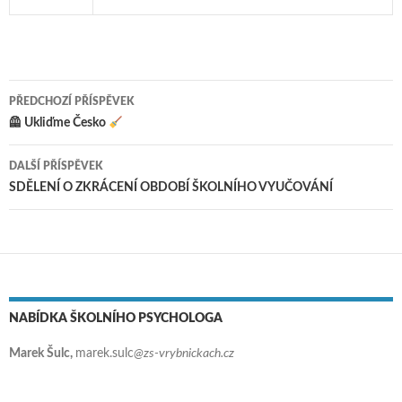
PŘEDCHOZÍ PŘÍSPĚVEK
Navigace pro příspěvky
🦺 Ukliďme Česko
DALŠÍ PŘÍSPĚVEK
SDĚLENÍ O ZKRÁCENÍ OBDOBÍ ŠKOLNÍHO VYUČOVÁNÍ
NABÍDKA ŠKOLNÍHO PSYCHOLOGA
Marek Šulc,
marek.sulc
@zs-vrybnickach.cz