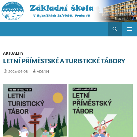
Hledat
ZŠ V Rybníčkách
PŘEJÍT K OBSAHU WEBU
ZÁKLAD
NAVIGA
MENU
AKTUALITY
LETNÍ PŘÍMĚSTSKÉ A TURISTICKÉ TÁBORY
2026-04-08
ADMIN