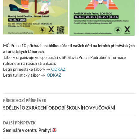
MČ Praha 10 přichází s
nabídkou účasti vašich dětí na letních příměstských
a turistických táborech
.
Tábory organizuje ve spolupráci s SK Slavia Praha. Podrobné informace
naleznete na našich stránkách:
Letní příměstské tábory →
ODKAZ
Letní turistický tábor →
ODKAZ
PŘEDCHOZÍ PŘÍSPĚVEK
Navigace pro příspěvky
SDĚLENÍ O ZKRÁCENÍ OBDOBÍ ŠKOLNÍHO VYUČOVÁNÍ
DALŠÍ PŘÍSPĚVEK
Semináře v centru Prahy!