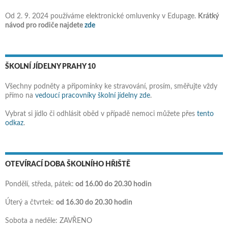
Od 2. 9. 2024 používáme elektronické omluvenky v Edupage.
Krátký
návod pro rodiče najdete
zde
ŠKOLNÍ JÍDELNY PRAHY 10
Všechny podněty a připomínky ke stravování, prosím, směřujte vždy
přímo na
vedoucí pracovníky školní jídelny zde
.
Vybrat si jídlo či odhlásit oběd v případě nemoci můžete přes
tento
odkaz
.
OTEVÍRACÍ DOBA ŠKOLNÍHO HŘIŠTĚ
Pondělí, středa, pátek:
od 16.00 do 20.30 hodin
Úterý a čtvrtek:
od 16.30 do 20.30 hodin
Sobota a neděle: ZAVŘENO