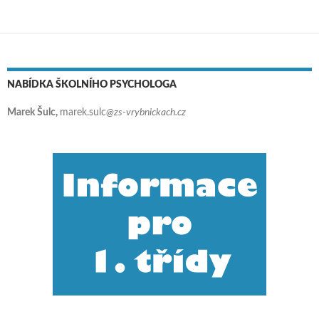
NABÍDKA ŠKOLNÍHO PSYCHOLOGA
Marek Šulc,
marek.sulc
@zs-vrybnickach.cz