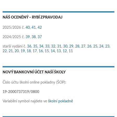
NÁŠ OCENĚNÝ – RYBÍ ZPRAVODAJ
2025/2026 č.
40,
41
,
42
2024/2025 č.
39
,
38
,
37
starší vydání č.
36
,
35,
34
,
33,
32
,
31
,
30,
29
,
28,
27
,
26
,
25,
24
,
23
,
22
,
21,
20
,
19,
18
,
17
,
16,
15
,
14,
13
,
12
,
11
NOVÝ BANKOVNÍ ÚČET NAŠÍ ŠKOLY
Číslo účtu školní online pokladny (ŠOP):
19-2000737319/0800
Variabilní symbol najdete ve
školní pokladně