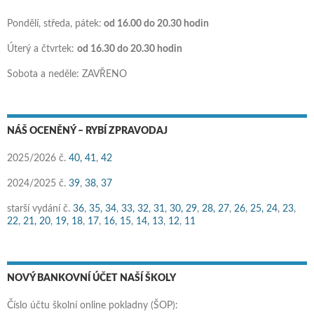
Pondělí, středa, pátek:
od 16.00 do 20.30 hodin
Úterý a čtvrtek:
od 16.30 do 20.30 hodin
Sobota a neděle: ZAVŘENO
NÁŠ OCENĚNÝ – RYBÍ ZPRAVODAJ
2025/2026 č.
40,
41
,
42
2024/2025 č.
39
,
38
,
37
starší vydání č.
36
,
35,
34
,
33,
32
,
31
,
30,
29
,
28,
27
,
26
,
25,
24
,
23
,
22
,
21,
20
,
19,
18
,
17
,
16,
15
,
14,
13
,
12
,
11
NOVÝ BANKOVNÍ ÚČET NAŠÍ ŠKOLY
Číslo účtu školní online pokladny (ŠOP):