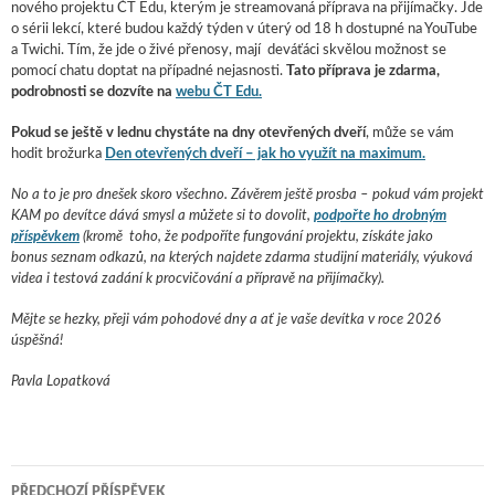
nového projektu ČT Edu, kterým je streamovaná příprava na přijímačky. Jde
o sérii lekcí, které budou každý týden v úterý od 18 h dostupné na YouTube
a Twichi. Tím, že jde o živé přenosy, mají deváťáci skvělou možnost se
pomocí chatu doptat na případné nejasnosti.
Tato příprava je zdarma,
podrobnosti se dozvíte na
webu ČT Edu.
Pokud se ještě v lednu chystáte na dny otevřených dveří
, může se vám
hodit brožurka
Den otevřených dveří – jak ho využít na maximum.
No a to je pro dnešek skoro všechno. Závěrem ještě prosba – pokud vám projekt
KAM po devítce dává smysl a můžete si to dovolit,
podpořte ho drobným
příspěv
kem
(kromě toho, že podpoříte fungování projektu, získáte jako
bonus seznam odkazů, na kterých najdete zdarma studijní materiály, výuková
videa i testová zadání k procvičování a přípravě na přijímačky).
Mějte se hezky, přeji vám pohodové dny a ať je vaše devítka v roce 2026
úspěšná!
Pavla Lopatková
PŘEDCHOZÍ PŘÍSPĚVEK