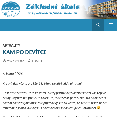
Hledat
ZŠ V Rybníčkách
PŘEJÍT K OBSAHU WEBU
ZÁKLAD
NAVIGA
MENU
AKTUALITY
KAM PO DEVÍTCE
2026-01-07
ADMIN
6. ledna 2026
Krásný den všem, pro které je téma deváté třídy aktuální.
Část deváté třídy už je za vámi, ale ty patrně nejdůležitější věci vás teprve
čekají. Myslím tím finální rozhodnutí, jaké zvolit pořadí škol na přihlášce a
potom samozřejmě dubnové přijímačky. Proto věřím, že se vám bude hodit
minimálně jedna, ale nejspíš hned několik z následujících informací