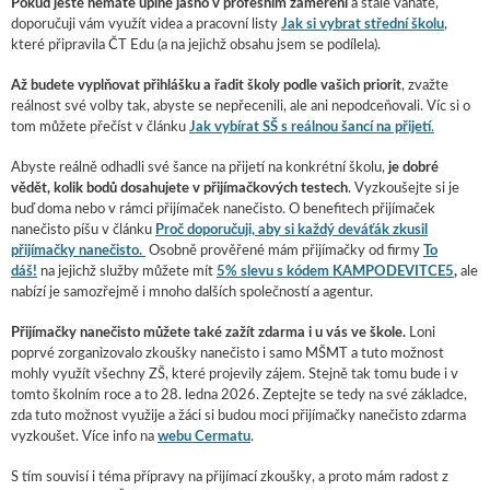
Pokud ještě nemáte úplně jasno v profesním zaměření
a stále váháte,
doporučuji vám využít videa a pracovní listy
Jak si vybrat střední školu
,
které připravila ČT Edu (a na jejichž obsahu jsem se podílela).
Až budete vyplňovat přihlášku a
řadit školy podle vašich priorit
, zvažte
reálnost své volby tak, abyste se nepřecenili, ale ani nepodceňovali. Víc si o
tom můžete přečíst v článku
Jak vybírat SŠ s reálnou šancí na přijetí
.
Abyste reálně odhadli své šance na přijetí na konkrétní školu,
je dobré
vědět, kolik bodů dosahujete v přijímačkových testech
. Vyzkoušejte si je
buď doma nebo v rámci přijímaček nanečisto. O benefitech přijímaček
nanečisto píšu v článku
Proč doporučuji, aby si každý deváťák zkusil
přijímačky nanečisto.
Osobně prověřené mám přijímačky od firmy
To
dáš!
na jejichž služby můžete mít
5% slevu s kódem KAMPODEVITCE5
,
ale
nabízí je samozřejmě i mnoho dalších společností a agentur.
Přijímačky nanečisto můžete také zažít zdarma i u vás ve škole.
Loni
poprvé zorganizovalo zkoušky nanečisto i samo MŠMT a tuto možnost
mohly využít všechny ZŠ, které projevily zájem. Stejně tak tomu bude i v
tomto školním roce a to 28. ledna 2026. Zeptejte se tedy na své základce,
zda tuto možnost využije a žáci si budou moci přijímačky nanečisto zdarma
vyzkoušet. Více info na
webu Cermatu
.
S tím souvisí i téma přípravy na přijímací zkoušky, a proto mám radost z