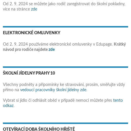
Od 2. 9. 2024 se můžete jako rodič zaregistrovat do školní pokladny,
více na stránce
zde
ELEKTRONICKÉ OMLUVENKY
Od 2. 9. 2024 používáme elektronické omluvenky v Edupage.
Krátký
návod pro rodiče najdete
zde
ŠKOLNÍ JÍDELNY PRAHY 10
Všechny podněty a připomínky ke stravování, prosím, směřujte vždy
přímo na
vedoucí pracovníky školní jídelny zde
.
Vybrat si jídlo či odhlásit oběd v případě nemoci můžete přes
tento
odkaz
.
OTEVÍRACÍ DOBA ŠKOLNÍHO HŘIŠTĚ