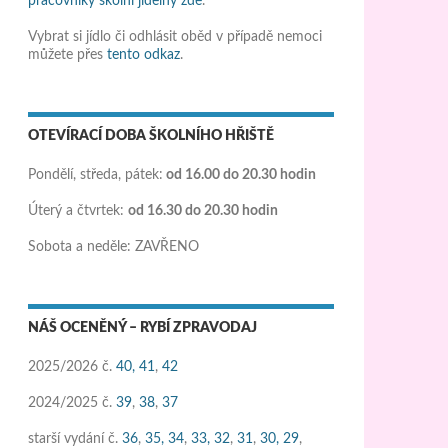
pracovníky školní jídelny zde
.
Vybrat si jídlo či odhlásit oběd v případě nemoci
můžete přes
tento odkaz
.
OTEVÍRACÍ DOBA ŠKOLNÍHO HŘIŠTĚ
Pondělí, středa, pátek:
od 16.00 do 20.30 hodin
Úterý a čtvrtek:
od 16.30 do 20.30 hodin
Sobota a neděle: ZAVŘENO
NÁŠ OCENĚNÝ – RYBÍ ZPRAVODAJ
2025/2026 č.
40,
41
,
42
2024/2025 č.
39
,
38
,
37
starší vydání č.
36
,
35,
34
,
33,
32
,
31
,
30,
29
,