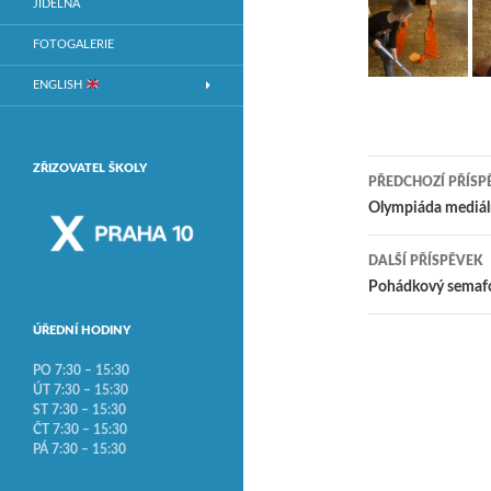
JÍDELNA
FOTOGALERIE
ENGLISH
ZŘIZOVATEL ŠKOLY
PŘEDCHOZÍ PŘÍSP
Navigace
Olympiáda mediál
DALŠÍ PŘÍSPĚVEK
Pohádkový semaf
ÚŘEDNÍ HODINY
PO 7:30 – 15:30
ÚT 7:30 – 15:30
ST 7:30 – 15:30
ČT 7:30 – 15:30
PÁ 7:30 – 15:30