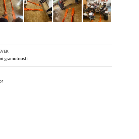
ĚVEK
 pro příspěvky
ní gramotnosti
or