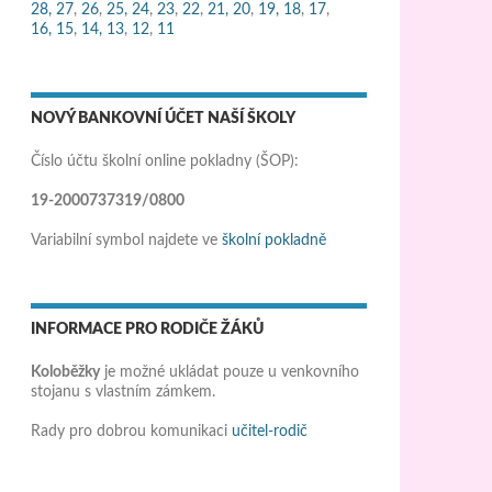
28,
27
,
26
,
25,
24
,
23
,
22
,
21,
20
,
19,
18
,
17
,
16,
15
,
14,
13
,
12
,
11
NOVÝ BANKOVNÍ ÚČET NAŠÍ ŠKOLY
Číslo účtu školní online pokladny (ŠOP):
19-2000737319/0800
Variabilní symbol najdete ve
školní pokladně
INFORMACE PRO RODIČE ŽÁKŮ
Koloběžky
je možné ukládat pouze u venkovního
stojanu s vlastním zámkem.
Rady pro dobrou komunikaci
učitel-rodič