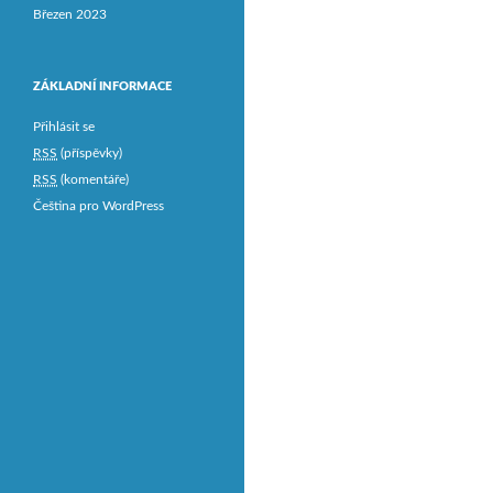
Březen 2023
ZÁKLADNÍ INFORMACE
Přihlásit se
RSS
(příspěvky)
RSS
(komentáře)
Čeština pro WordPress