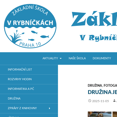
PŘEJÍT K OBSAHU WEBU
Hledat
ZŠ V Rybníčkách
AKTUALITY
NAŠE ŠKOLA
DOKUMENTY
Základní škola v Praze 10
INFORMAČNÍ LIST
ROZVRHY HODIN
DRUŽINA
,
FOTOGA
INFORMATIKA A PČ
DRUŽINA JE
DRUŽINA
2025-11-05
ZPRÁVY Z KNIHOVNY