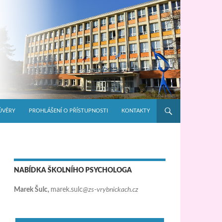
ŮVĚRY
PROHLÁŠENÍ O PŘÍSTUPNOSTI
KONTAKTY
NABÍDKA ŠKOLNÍHO PSYCHOLOGA
Marek Šulc,
marek.sulc
@zs-vrybnickach.cz