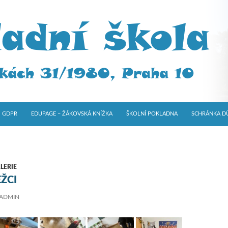
GDPR
EDUPAGE – ŽÁKOVSKÁ KNÍŽKA
ŠKOLNÍ POKLADNA
SCHRÁNKA D
LERIE
ŽCI
ADMIN