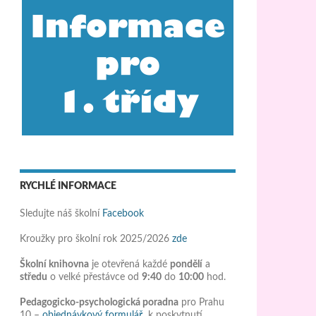
RYCHLÉ INFORMACE
Sledujte náš školní
Facebook
Kroužky pro školní rok 2025/2026
zde
Školní knihovna
je otevřená každé
pondělí
a
středu
o velké přestávce od
9:40
do
10:00
hod.
Pedagogicko-psychologická poradna
pro Prahu
10 –
objednávkový formulář
k poskytnutí