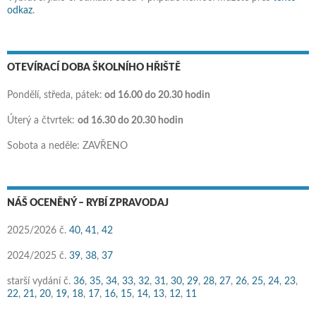
odkaz
.
OTEVÍRACÍ DOBA ŠKOLNÍHO HŘIŠTĚ
Pondělí, středa, pátek:
od 16.00 do 20.30 hodin
Úterý a čtvrtek:
od 16.30 do 20.30 hodin
Sobota a neděle: ZAVŘENO
NÁŠ OCENĚNÝ – RYBÍ ZPRAVODAJ
2025/2026 č.
40,
41
,
42
2024/2025 č.
39
,
38
,
37
starší vydání č.
36
,
35,
34
,
33,
32
,
31
,
30,
29
,
28,
27
,
26
,
25,
24
,
23
,
22
,
21,
20
,
19,
18
,
17
,
16,
15
,
14,
13
,
12
,
11