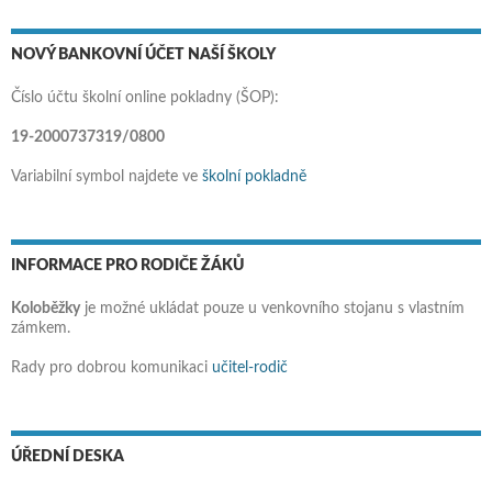
NOVÝ BANKOVNÍ ÚČET NAŠÍ ŠKOLY
Číslo účtu školní online pokladny (ŠOP):
19-2000737319/0800
Variabilní symbol najdete ve
školní pokladně
INFORMACE PRO RODIČE ŽÁKŮ
Koloběžky
je možné ukládat pouze u venkovního stojanu s vlastním
zámkem.
Rady pro dobrou komunikaci
učitel-rodič
ÚŘEDNÍ DESKA