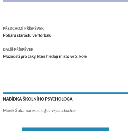
PŘEDCHOZÍ PŘÍSPĚVEK
Navigace pro příspěvky
Poháru starostů ve florbalu
DALŠÍ PŘÍSPĚVEK
Možnosti pro žáky, kteří hledají místo ve 2. kole
NABÍDKA ŠKOLNÍHO PSYCHOLOGA
Marek Šulc,
marek.sulc
@zs-vrybnickach.cz