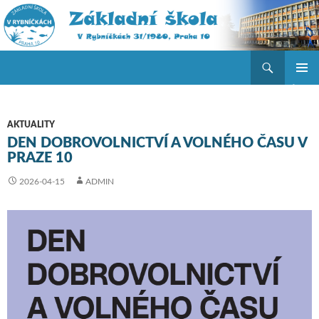
Hledat
ZŠ V Rybníčkách
PŘEJÍT K OBSAHU WEBU
ZÁKLAD
NAVIGA
MENU
AKTUALITY
DEN DOBROVOLNICTVÍ A VOLNÉHO ČASU V
PRAZE 10
2026-04-15
ADMIN