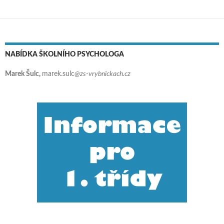
Navigace pro příspěvky
NABÍDKA ŠKOLNÍHO PSYCHOLOGA
Marek Šulc,
marek.sulc
@zs-vrybnickach.cz