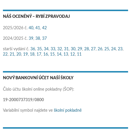
NÁŠ OCENĚNÝ – RYBÍ ZPRAVODAJ
2025/2026 č.
40,
41
,
42
2024/2025 č.
39
,
38
,
37
starší vydání č.
36
,
35,
34
,
33,
32
,
31
,
30,
29
,
28,
27
,
26
,
25,
24
,
23
,
22
,
21,
20
,
19,
18
,
17
,
16,
15
,
14,
13
,
12
,
11
NOVÝ BANKOVNÍ ÚČET NAŠÍ ŠKOLY
Číslo účtu školní online pokladny (ŠOP):
19-2000737319/0800
Variabilní symbol najdete ve
školní pokladně