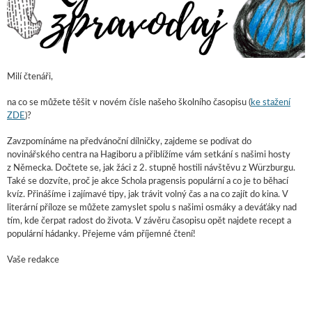
Milí čtenáři,
na co se můžete těšit v novém čísle našeho školního časopisu (
ke stažení
ZDE
)?
Zavzpomínáme na předvánoční dílničky, zajdeme se podívat do
novinářského centra na Hagiboru a přiblížíme vám setkání s našimi hosty
z Německa. Dočtete se, jak žáci z 2. stupně hostili návštěvu z Würzburgu.
Také se dozvíte, proč je akce Schola pragensis populární a co je to běhací
kvíz. Přinášíme i zajímavé tipy, jak trávit volný čas a na co zajít do kina. V
literární příloze se můžete zamyslet spolu s našimi osmáky a deváťáky nad
tím, kde čerpat radost do života. V závěru časopisu opět najdete recept a
populární hádanky. Přejeme vám příjemné čtení!
Vaše redakce