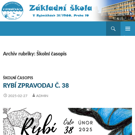
Hledat
ZŠ V Rybníčkách
PŘEJÍT K OBSAHU WEBU
ZÁKLAD
NAVIGA
MENU
Archiv rubriky: Školní časopis
ŠKOLNÍ ČASOPIS
RYBÍ ZPRAVODAJ Č. 38
2025-02-27
ADMIN