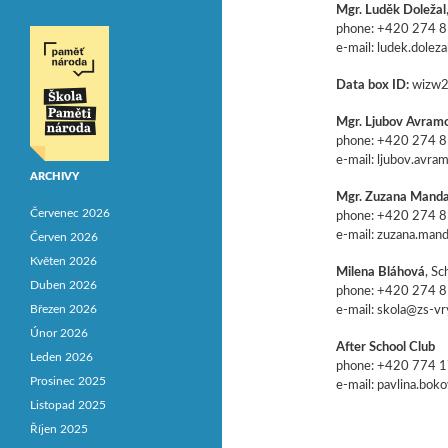
Mgr. Luděk Doležal
phone: +420 274 
e-mail: ludek.dolez
Data box ID:
wizw2
Mgr. Ljubov Avram
phone: +420 274 
e-mail: ljubov.avr
ARCHIVY
Mgr. Zuzana Mand
Červenec 2026
phone: +420 274 
e-mail: zuzana.man
Červen 2026
Květen 2026
Milena Bláhová
, S
Duben 2026
phone: +420 274 
Březen 2026
e-mail: skola@zs-vr
Únor 2026
After School Club
Leden 2026
phone: +420 774 
Prosinec 2025
e-mail: pavlina.bok
Listopad 2025
Říjen 2025