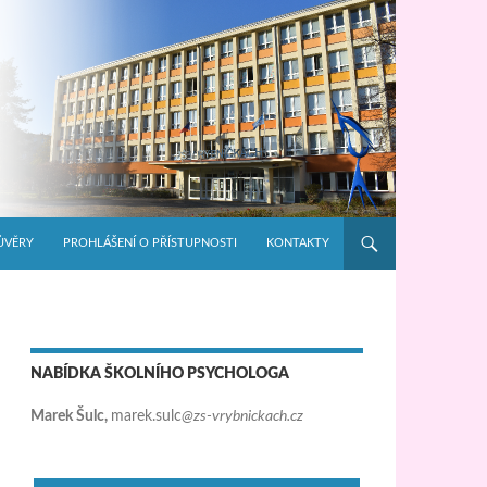
ŮVĚRY
PROHLÁŠENÍ O PŘÍSTUPNOSTI
KONTAKTY
NABÍDKA ŠKOLNÍHO PSYCHOLOGA
Marek Šulc,
marek.sulc
@zs-vrybnickach.cz