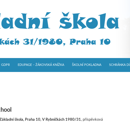
GDPR
EDUPAGE – ŽÁKOVSKÁ KNÍŽKA
ŠKOLNÍ POKLADNA
SCHRÁNKA D
chool
Základní škola, Praha 10, V Rybníčkách 1980/31
, příspěvková