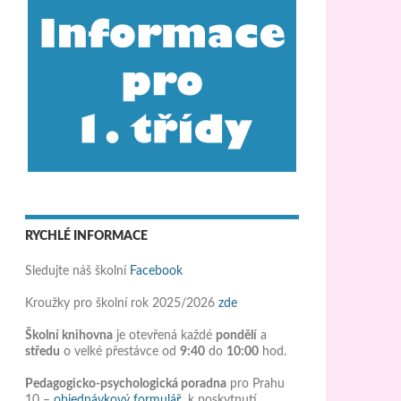
RYCHLÉ INFORMACE
Sledujte náš školní
Facebook
Kroužky pro školní rok 2025/2026
zde
Školní knihovna
je otevřená každé
pondělí
a
středu
o velké přestávce od
9:40
do
10:00
hod.
Pedagogicko-psychologická poradna
pro Prahu
10 –
objednávkový formulář
k poskytnutí