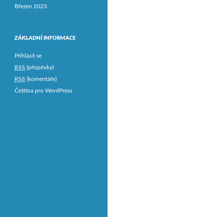
Březen 2023
ZÁKLADNÍ INFORMACE
Přihlásit se
RSS
(příspěvky)
RSS
(komentáře)
Čeština pro WordPress