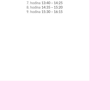
7. hodina
13:40 – 14:25
8. hodina
14:35 – 15:20
9. hodina
15:30 – 16:15