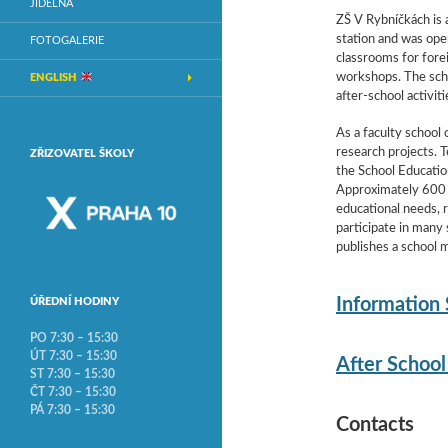
JÍDELNA
ZŠ V Rybníčkách is 
station and was ope
FOTOGALERIE
classrooms for fore
workshops. The scho
ENGLISH
after-school activiti
As a faculty school 
research projects. 
ZŘIZOVATEL ŠKOLY
the School Educati
Approximately 600 s
educational needs, 
participate in many
publishes a school m
Information
ÚŘEDNÍ HODINY
PO 7:30 – 15:30
ÚT 7:30 – 15:30
After Schoo
ST 7:30 – 15:30
ČT 7:30 – 15:30
PÁ 7:30 – 15:30
Contacts