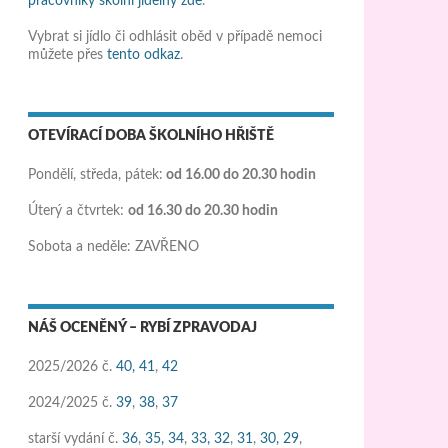
pracovníky školní jídelny zde
.
Vybrat si jídlo či odhlásit oběd v případě nemoci
můžete přes
tento odkaz
.
OTEVÍRACÍ DOBA ŠKOLNÍHO HŘIŠTĚ
Pondělí, středa, pátek:
od 16.00 do 20.30 hodin
Úterý a čtvrtek:
od 16.30 do 20.30 hodin
Sobota a neděle: ZAVŘENO
NÁŠ OCENĚNÝ – RYBÍ ZPRAVODAJ
2025/2026 č.
40,
41
,
42
2024/2025 č.
39
,
38
,
37
starší vydání č.
36
,
35,
34
,
33,
32
,
31
,
30,
29
,