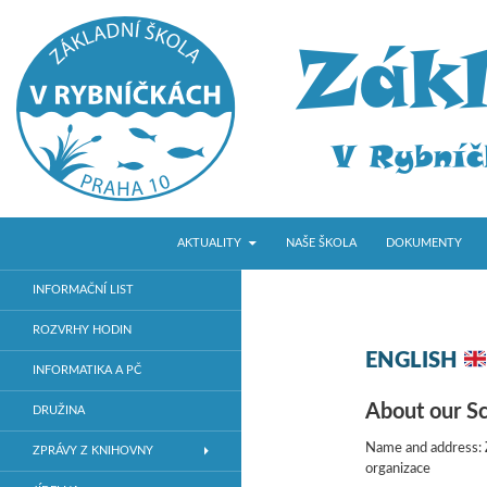
PŘEJÍT K OBSAHU WEBU
Hledat
ZŠ V Rybníčkách
AKTUALITY
NAŠE ŠKOLA
DOKUMENTY
Základní škola v Praze 10
INFORMAČNÍ LIST
ROZVRHY HODIN
ENGLISH
INFORMATIKA A PČ
About our S
DRUŽINA
Name and address:
ZPRÁVY Z KNIHOVNY
organizace