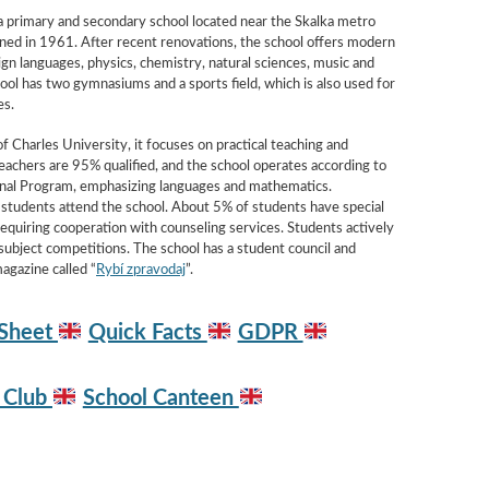
a primary and secondary school located near the Skalka metro
ned in 1961. After recent renovations, the school offers modern
ign languages, physics, chemistry, natural sciences, music and
ol has two gymnasiums and a sports field, which is also used for
es.
of Charles University, it focuses on practical teaching and
Teachers are 95% qualified, and the school operates according to
onal Program, emphasizing languages and mathematics.
tudents attend the school. About 5% of students have special
requiring cooperation with counseling services. Students actively
 subject competitions. The school has a student council and
agazine called “
Rybí zpravodaj
”.
 Sheet
Quick Facts
GDPR
l Club
School Canteen