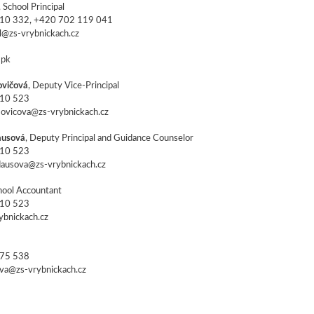
, School Principal
810 332, +420 702 119 041
al@zs-vrybnickach.cz
pk
ovičová
, Deputy Vice-Principal
810 523
amovicova@zs-vrybnickach.cz
ausová
, Deputy Principal and Guidance Counselor
810 523
dausova@zs-vrybnickach.cz
chool Accountant
810 523
ybnickach.cz
175 538
ova@zs-vrybnickach.cz