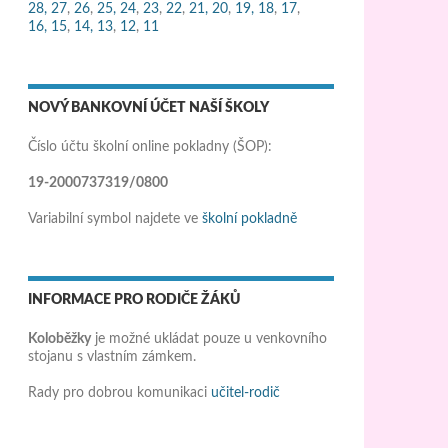
28,
27
,
26
,
25,
24
,
23
,
22
,
21,
20
,
19,
18
,
17
,
16,
15
,
14,
13
,
12
,
11
NOVÝ BANKOVNÍ ÚČET NAŠÍ ŠKOLY
Číslo účtu školní online pokladny (ŠOP):
19-2000737319/0800
Variabilní symbol najdete ve
školní pokladně
INFORMACE PRO RODIČE ŽÁKŮ
Koloběžky
je možné ukládat pouze u venkovního
stojanu s vlastním zámkem.
Rady pro dobrou komunikaci
učitel-rodič