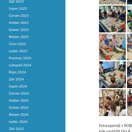
Září 2025
Srpen 2025
Červen 2025
Květen 2025
Duben 2025
Březen 2025
Únor 2025
Leden 2025
Prosinec 2024
Listopad 2024
Říjen 2024
Září 2024
Srpen 2024
Červen 2024
Květen 2024
Duben 2024
Březen 2024
Leden 2024
Fotoreportáž z ROBO
Září 2023
kde soutěžili žáci 4.