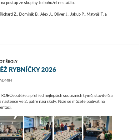
 na postup ze skupiny to bohužel nestačilo.
 Richard Z., Dominik B., Alex J., Oliver J., Jakub P., Matyáš T. a
OT ŠKOLY
Ž RYBNÍČKY 2026
ADMIN
 ROBOsoutěže a přehled nejlepších soutěžních týmů, stavitelů a
a nástěnce ve 2. patře naší školy. Níže se můžete podívat na
ntaci.