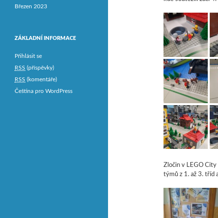
Březen 2023
ZÁKLADNÍ INFORMACE
Přihlásit se
RSS
(příspěvky)
RSS
(komentáře)
Čeština pro WordPress
Zločin v LEGO City
týmů z 1. až 3. tříd 