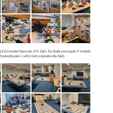
í LEGO model hlasovalo 245 žáků. Do finále postoupilo 9 modelů,
odnotila jako z větší části originální díla žáků.