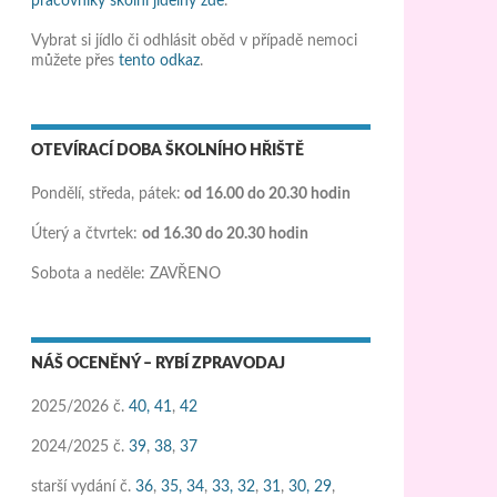
pracovníky školní jídelny zde
.
Vybrat si jídlo či odhlásit oběd v případě nemoci
můžete přes
tento odkaz
.
OTEVÍRACÍ DOBA ŠKOLNÍHO HŘIŠTĚ
Pondělí, středa, pátek:
od 16.00 do 20.30 hodin
Úterý a čtvrtek:
od 16.30 do 20.30 hodin
Sobota a neděle: ZAVŘENO
NÁŠ OCENĚNÝ – RYBÍ ZPRAVODAJ
2025/2026 č.
40,
41
,
42
2024/2025 č.
39
,
38
,
37
starší vydání č.
36
,
35,
34
,
33,
32
,
31
,
30,
29
,