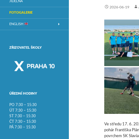
JÍDELNA
2026-06-19
FOTOGALERIE
ENGLISH
ZŘIZOVATEL ŠKOLY
ÚŘEDNÍ HODINY
PO 7:30 – 15:30
ÚT 7:30 – 15:30
ST 7:30 – 15:30
ČT 7:30 – 15:30
Ve středu 17. 6. 202
PÁ 7:30 – 15:30
pohár Františka Plá
povrchem SK Slavia 