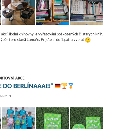
 akcí školní knihovny je vyřazování poškozených či starých knih.
ěr i pro starší čtenáře. Přijďte si do 1.patra vybrat
ORTOVNÍ AKCE
 DO BERLÍNAAA!!!“
ADMIN