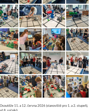
soutěže 11. a 12. června 2026 (stanoviště pro 1. a 2. stupeň),
 až 8. ročníků.