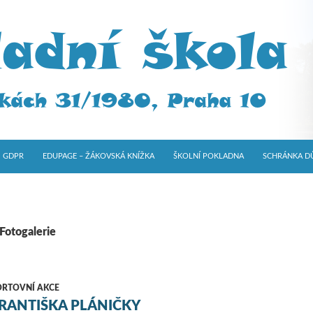
GDPR
EDUPAGE – ŽÁKOVSKÁ KNÍŽKA
ŠKOLNÍ POKLADNA
SCHRÁNKA D
 Fotogalerie
ORTOVNÍ AKCE
RANTIŠKA PLÁNIČKY