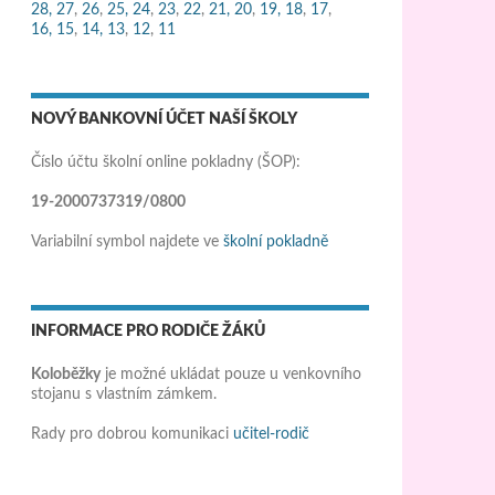
28,
27
,
26
,
25,
24
,
23
,
22
,
21,
20
,
19,
18
,
17
,
16,
15
,
14,
13
,
12
,
11
NOVÝ BANKOVNÍ ÚČET NAŠÍ ŠKOLY
Číslo účtu školní online pokladny (ŠOP):
19-2000737319/0800
Variabilní symbol najdete ve
školní pokladně
INFORMACE PRO RODIČE ŽÁKŮ
Koloběžky
je možné ukládat pouze u venkovního
stojanu s vlastním zámkem.
Rady pro dobrou komunikaci
učitel-rodič