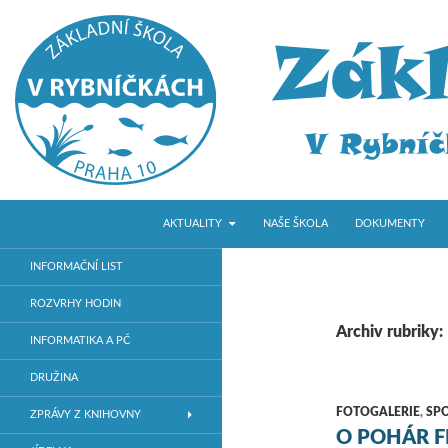
PŘEJÍT K OBSAHU WEBU
Hledat
ZŠ V Rybníčkách
AKTUALITY
NAŠE ŠKOLA
DOKUMENTY
Základní škola v Praze 10
INFORMAČNÍ LIST
ROZVRHY HODIN
Archiv rubriky:
INFORMATIKA A PČ
DRUŽINA
FOTOGALERIE
,
SP
ZPRÁVY Z KNIHOVNY
O POHÁR F