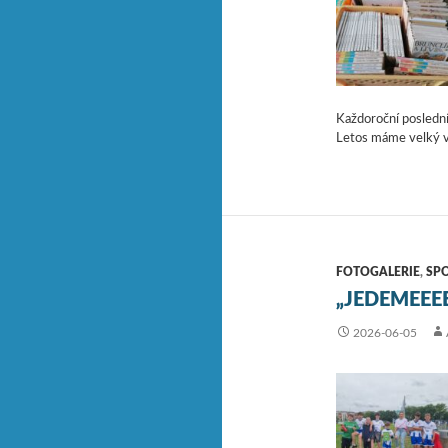
Každoroční poslední
Letos máme velký výb
FOTOGALERIE
,
SP
„JEDEMEEEE
2026-06-05