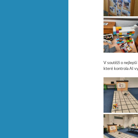
V soutěži o nejlepš
které kontrola AI vyh