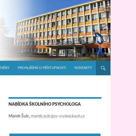
ŮVĚRY
PROHLÁŠENÍ O PŘÍSTUPNOSTI
KONTAKTY
NABÍDKA ŠKOLNÍHO PSYCHOLOGA
Marek Šulc,
marek.sulc
@zs-vrybnickach.cz