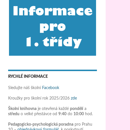
RYCHLÉ INFORMACE
Sledujte náš školní
Facebook
Kroužky pro školní rok 2025/2026
zde
Školní knihovna
je otevřená každé
pondělí
a
středu
o velké přestávce od
9:40
do
10:00
hod.
Pedagogicko-psychologická poradna
pro Prahu
10 –
objednávkový formulář
k poskytnutí