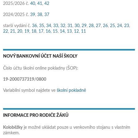
2025/2026 č.
40,
41
,
42
2024/2025 č.
39
,
38
,
37
starší vydání č.
36
,
35,
34
,
33,
32
,
31
,
30,
29
,
28,
27
,
26
,
25,
24
,
23
,
22
,
21,
20
,
19,
18
,
17
,
16,
15
,
14,
13
,
12
,
11
NOVÝ BANKOVNÍ ÚČET NAŠÍ ŠKOLY
Číslo účtu školní online pokladny (ŠOP):
19-2000737319/0800
Variabilní symbol najdete ve
školní pokladně
INFORMACE PRO RODIČE ŽÁKŮ
Koloběžky
je možné ukládat pouze u venkovního stojanu s vlastním
zámkem.