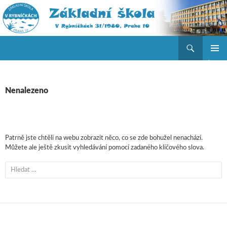
Hledat
ZŠ V Rybníčkách
PŘEJÍT K OBSAHU WEBU
ZÁKLAD
NAVIGA
MENU
Nenalezeno
Patrně jste chtěli na webu zobrazit něco, co se zde bohužel nenachází.
Můžete ale ještě zkusit vyhledávání pomocí zadaného klíčového slova.
Vyhledávání