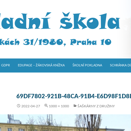
GDPR
EDUPAGE – ŽÁKOVSKÁ KNÍŽKA
ŠKOLNÍ POKLADNA
SCHRÁNKA D
69DF7802-921B-48CA-91B4-E6D98F1D8
2022-04-27
1000 × 1000
ŠAŠKÁRNY Z DRUŽINY