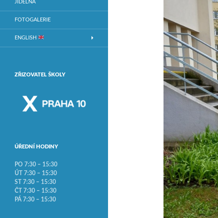
JÍDELNA
FOTOGALERIE
ENGLISH
ZŘIZOVATEL ŠKOLY
ÚŘEDNÍ HODINY
PO 7:30 – 15:30
ÚT 7:30 – 15:30
ST 7:30 – 15:30
ČT 7:30 – 15:30
PÁ 7:30 – 15:30