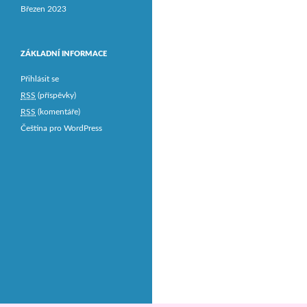
Březen 2023
ZÁKLADNÍ INFORMACE
Přihlásit se
RSS
(příspěvky)
RSS
(komentáře)
Čeština pro WordPress