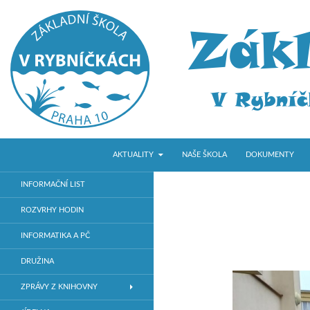
PŘEJÍT K OBSAHU WEBU
Hledat
ZŠ V Rybníčkách
AKTUALITY
NAŠE ŠKOLA
DOKUMENTY
Základní škola v Praze 10
INFORMAČNÍ LIST
ROZVRHY HODIN
INFORMATIKA A PČ
DRUŽINA
ZPRÁVY Z KNIHOVNY