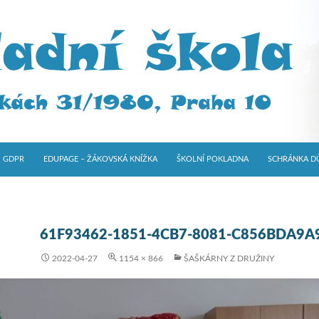
GDPR
EDUPAGE – ŽÁKOVSKÁ KNÍŽKA
ŠKOLNÍ POKLADNA
SCHRÁNKA D
61F93462-1851-4CB7-8081-C856BDA9A
2022-04-27
1154 × 866
ŠAŠKÁRNY Z DRUŽINY