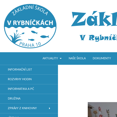
PŘEJÍT K OBSAHU WEBU
Hledat
ZŠ V Rybníčkách
AKTUALITY
NAŠE ŠKOLA
DOKUMENTY
Základní škola v Praze 10
INFORMAČNÍ LIST
ROZVRHY HODIN
INFORMATIKA A PČ
DRUŽINA
ZPRÁVY Z KNIHOVNY