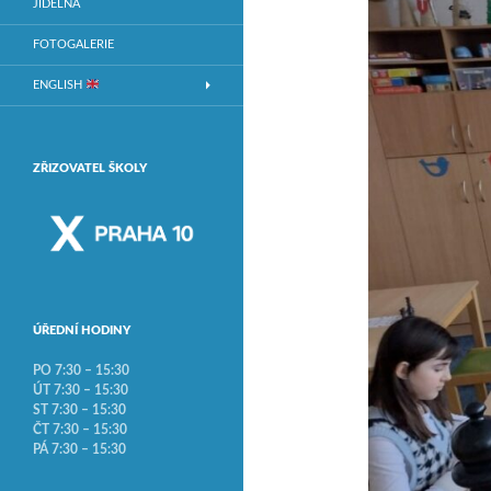
JÍDELNA
FOTOGALERIE
ENGLISH
ZŘIZOVATEL ŠKOLY
ÚŘEDNÍ HODINY
PO 7:30 – 15:30
ÚT 7:30 – 15:30
ST 7:30 – 15:30
ČT 7:30 – 15:30
PÁ 7:30 – 15:30