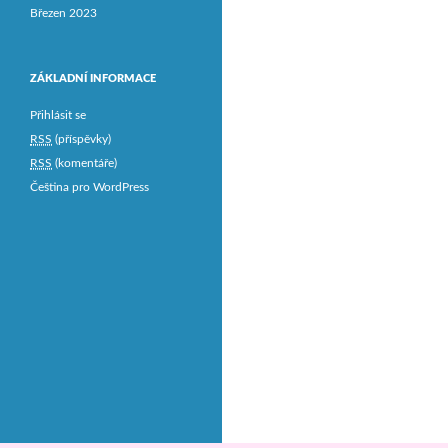
Březen 2023
ZÁKLADNÍ INFORMACE
Přihlásit se
RSS
(příspěvky)
RSS
(komentáře)
Čeština pro WordPress