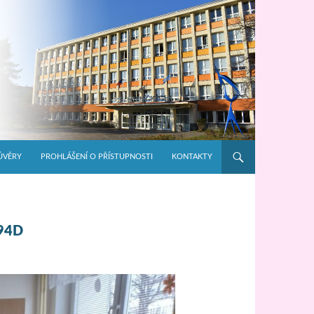
ŮVĚRY
PROHLÁŠENÍ O PŘÍSTUPNOSTI
KONTAKTY
94D