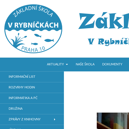
PŘEJÍT K OBSAHU WEBU
Hledat
ZŠ V Rybníčkách
AKTUALITY
NAŠE ŠKOLA
DOKUMENTY
Základní škola v Praze 10
INFORMAČNÍ LIST
ROZVRHY HODIN
INFORMATIKA A PČ
DRUŽINA
ZPRÁVY Z KNIHOVNY