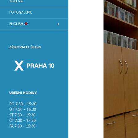
JÍDELNA
FOTOGALERIE
ENGLISH
ZŘIZOVATEL ŠKOLY
ÚŘEDNÍ HODINY
PO 7:30 – 15:30
ÚT 7:30 – 15:30
ST 7:30 – 15:30
ČT 7:30 – 15:30
PÁ 7:30 – 15:30