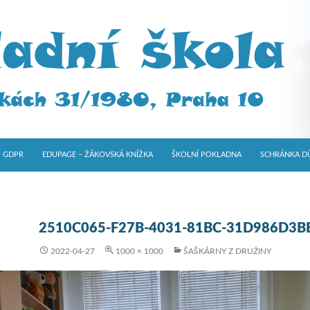
GDPR
EDUPAGE – ŽÁKOVSKÁ KNÍŽKA
ŠKOLNÍ POKLADNA
SCHRÁNKA D
2510C065-F27B-4031-81BC-31D986D3B
2022-04-27
1000 × 1000
ŠAŠKÁRNY Z DRUŽINY