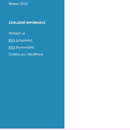
Březen 2023
ZÁKLADNÍ INFORMACE
Přihlásit se
RSS
(příspěvky)
RSS
(komentáře)
Čeština pro WordPress