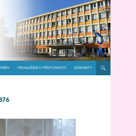
ŮVĚRY
PROHLÁŠENÍ O PŘÍSTUPNOSTI
KONTAKTY
B76