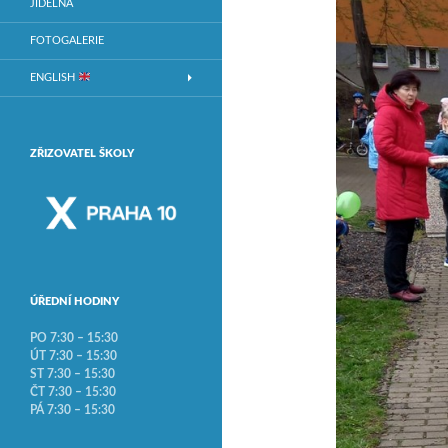
JÍDELNA
FOTOGALERIE
ENGLISH
ZŘIZOVATEL ŠKOLY
ÚŘEDNÍ HODINY
PO 7:30 – 15:30
ÚT 7:30 – 15:30
ST 7:30 – 15:30
ČT 7:30 – 15:30
PÁ 7:30 – 15:30