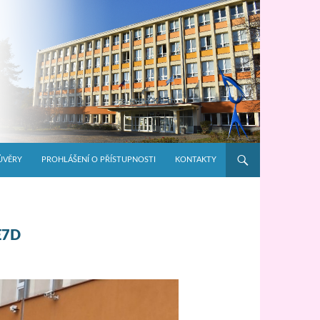
ŮVĚRY
PROHLÁŠENÍ O PŘÍSTUPNOSTI
KONTAKTY
E7D