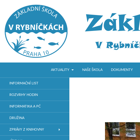
PŘEJÍT K OBSAHU WEBU
Hledat
ZŠ V Rybníčkách
AKTUALITY
NAŠE ŠKOLA
DOKUMENTY
Základní škola v Praze 10
INFORMAČNÍ LIST
ROZVRHY HODIN
INFORMATIKA A PČ
DRUŽINA
ZPRÁVY Z KNIHOVNY