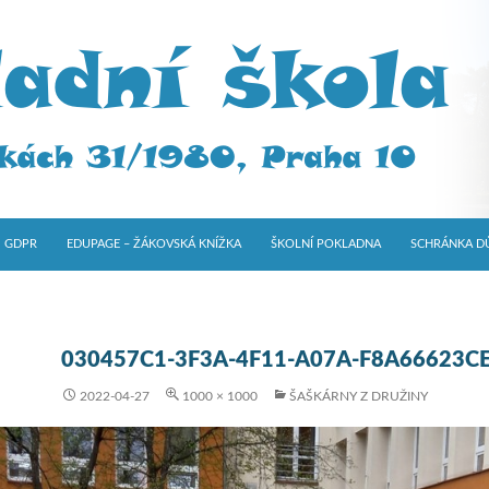
GDPR
EDUPAGE – ŽÁKOVSKÁ KNÍŽKA
ŠKOLNÍ POKLADNA
SCHRÁNKA D
030457C1-3F3A-4F11-A07A-F8A66623C
2022-04-27
1000 × 1000
ŠAŠKÁRNY Z DRUŽINY