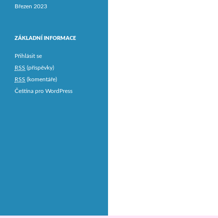
Březen 2023
ZÁKLADNÍ INFORMACE
Přihlásit se
RSS
(příspěvky)
RSS
(komentáře)
Čeština pro WordPress