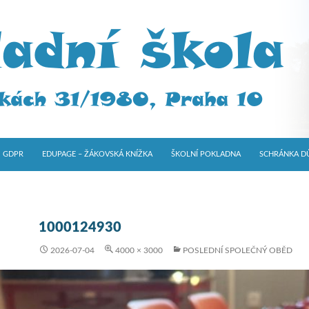
GDPR
EDUPAGE – ŽÁKOVSKÁ KNÍŽKA
ŠKOLNÍ POKLADNA
SCHRÁNKA D
1000124930
2026-07-04
4000 × 3000
POSLEDNÍ SPOLEČNÝ OBĚD