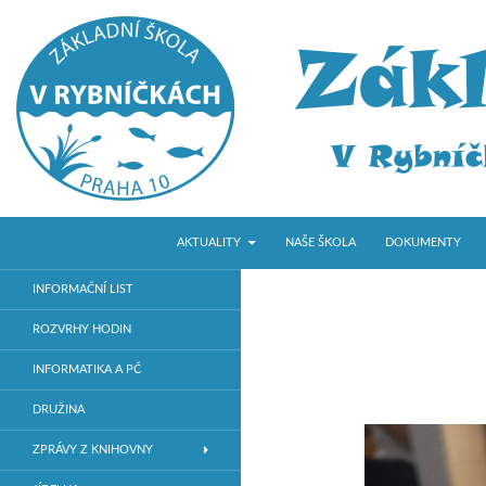
PŘEJÍT K OBSAHU WEBU
Hledat
ZŠ V Rybníčkách
AKTUALITY
NAŠE ŠKOLA
DOKUMENTY
Základní škola v Praze 10
INFORMAČNÍ LIST
ROZVRHY HODIN
INFORMATIKA A PČ
DRUŽINA
ZPRÁVY Z KNIHOVNY