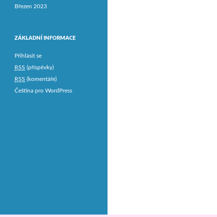
Březen 2023
ZÁKLADNÍ INFORMACE
Přihlásit se
RSS
(příspěvky)
RSS
(komentáře)
Čeština pro WordPress