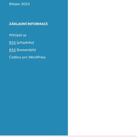
Březen 2023
ZÁKLADNÍ INFORMACE
Přihlásit se
RSS
(příspěvky)
RSS
(komentáře)
Čeština pro WordPress