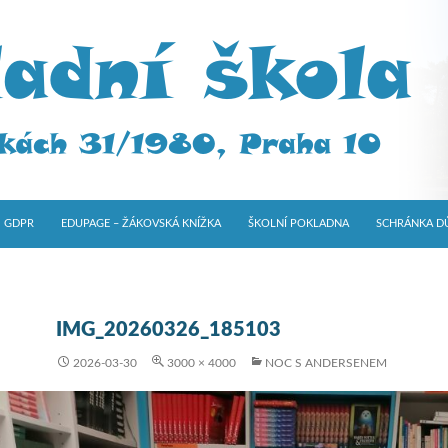
GDPR
EDUPAGE – ŽÁKOVSKÁ KNÍŽKA
ŠKOLNÍ POKLADNA
SCHRÁNKA D
IMG_20260326_185103
2026-03-30
3000 × 4000
NOC S ANDERSENEM