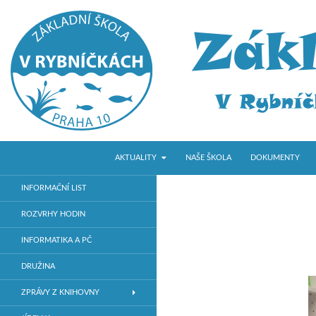
PŘEJÍT K OBSAHU WEBU
Hledat
ZŠ V Rybníčkách
AKTUALITY
NAŠE ŠKOLA
DOKUMENTY
Základní škola v Praze 10
INFORMAČNÍ LIST
ROZVRHY HODIN
INFORMATIKA A PČ
DRUŽINA
ZPRÁVY Z KNIHOVNY