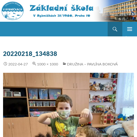
Hledat
ZŠ V Rybníčkách
PŘEJÍT K OBSAHU WEBU
ZÁKLAD
NAVIGA
MENU
20220218_134838
2022-04-27
1000 × 1000
DRUŽINA – PAVLÍNA BOKOVÁ