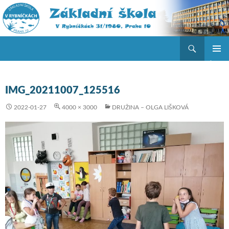
Hledat
ZŠ V Rybníčkách
PŘEJÍT K OBSAHU WEBU
ZÁKLAD
NAVIGA
MENU
IMG_20211007_125516
2022-01-27
4000 × 3000
DRUŽINA – OLGA LIŠKOVÁ