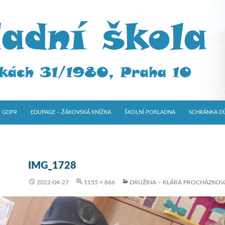
GDPR
EDUPAGE – ŽÁKOVSKÁ KNÍŽKA
ŠKOLNÍ POKLADNA
SCHRÁNKA D
IMG_1728
2022-04-27
1155 × 866
DRUŽINA – KLÁRA PROCHÁZKOV