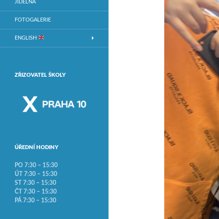
JÍDELNA
FOTOGALERIE
ENGLISH
ZŘIZOVATEL ŠKOLY
ÚŘEDNÍ HODINY
PO 7:30 – 15:30
ÚT 7:30 – 15:30
ST 7:30 – 15:30
ČT 7:30 – 15:30
PÁ 7:30 – 15:30