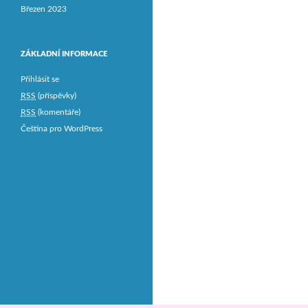
Březen 2023
ZÁKLADNÍ INFORMACE
Přihlásit se
RSS
(příspěvky)
RSS
(komentáře)
Čeština pro WordPress