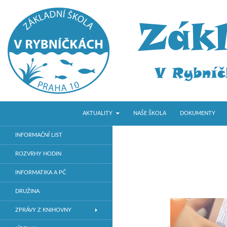
PŘEJÍT K OBSAHU WEBU
Hledat
ZŠ V Rybníčkách
AKTUALITY
NAŠE ŠKOLA
DOKUMENTY
Základní škola v Praze 10
INFORMAČNÍ LIST
ROZVRHY HODIN
INFORMATIKA A PČ
DRUŽINA
ZPRÁVY Z KNIHOVNY