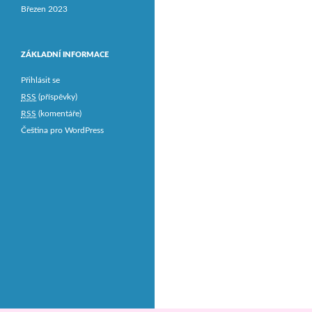
Březen 2023
ZÁKLADNÍ INFORMACE
Přihlásit se
RSS
(příspěvky)
RSS
(komentáře)
Čeština pro WordPress