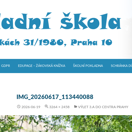
GDPR
EDUPAGE – ŽÁKOVSKÁ KNÍŽKA
ŠKOLNÍ POKLADNA
SCHRÁNKA D
IMG_20260617_113440088
2026-06-19
3264 × 2458
VÝLET 3.A DO CENTRA PRAHY