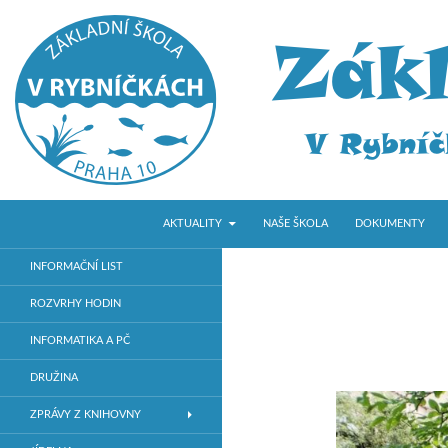
PŘEJÍT K OBSAHU WEBU
Hledat
ZŠ V Rybníčkách
AKTUALITY
NAŠE ŠKOLA
DOKUMENTY
Základní škola v Praze 10
INFORMAČNÍ LIST
ROZVRHY HODIN
INFORMATIKA A PČ
DRUŽINA
ZPRÁVY Z KNIHOVNY