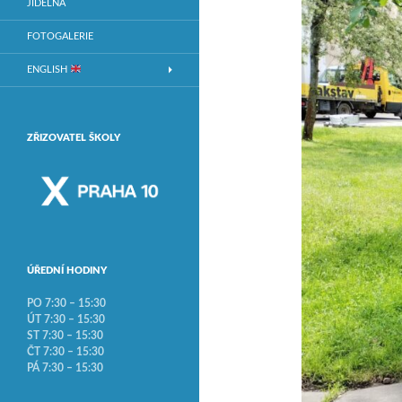
JÍDELNA
FOTOGALERIE
ENGLISH
ZŘIZOVATEL ŠKOLY
ÚŘEDNÍ HODINY
PO 7:30 – 15:30
ÚT 7:30 – 15:30
ST 7:30 – 15:30
ČT 7:30 – 15:30
PÁ 7:30 – 15:30