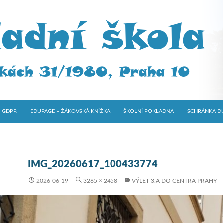
GDPR
EDUPAGE – ŽÁKOVSKÁ KNÍŽKA
ŠKOLNÍ POKLADNA
SCHRÁNKA D
IMG_20260617_100433774
2026-06-19
3265 × 2458
VÝLET 3.A DO CENTRA PRAHY