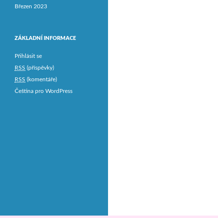
Březen 2023
ZÁKLADNÍ INFORMACE
Přihlásit se
RSS
(příspěvky)
RSS
(komentáře)
Čeština pro WordPress