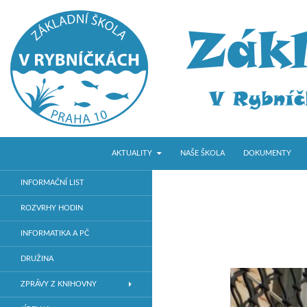
PŘEJÍT K OBSAHU WEBU
Hledat
ZŠ V Rybníčkách
AKTUALITY
NAŠE ŠKOLA
DOKUMENTY
Základní škola v Praze 10
INFORMAČNÍ LIST
ROZVRHY HODIN
INFORMATIKA A PČ
DRUŽINA
ZPRÁVY Z KNIHOVNY