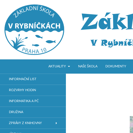
PŘEJÍT K OBSAHU WEBU
Hledat
ZŠ V Rybníčkách
AKTUALITY
NAŠE ŠKOLA
DOKUMENTY
Základní škola v Praze 10
INFORMAČNÍ LIST
ROZVRHY HODIN
INFORMATIKA A PČ
DRUŽINA
ZPRÁVY Z KNIHOVNY