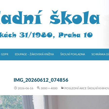
GDPR
EDUPAGE – ŽÁKOVSKÁ KNÍŽKA
ŠKOLNÍ POKLADNA
SCHRÁNKA D
IMG_20260612_074856
2026-06-16
3000 × 4000
POSLEDNÍ AKCE ŠKOLNÍ KNIHO