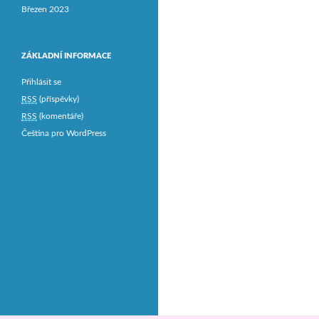
Březen 2023
ZÁKLADNÍ INFORMACE
Přihlásit se
RSS
(příspěvky)
RSS
(komentáře)
Čeština pro WordPress