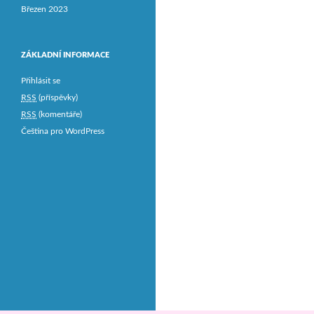
Březen 2023
ZÁKLADNÍ INFORMACE
Přihlásit se
RSS
(příspěvky)
RSS
(komentáře)
Čeština pro WordPress