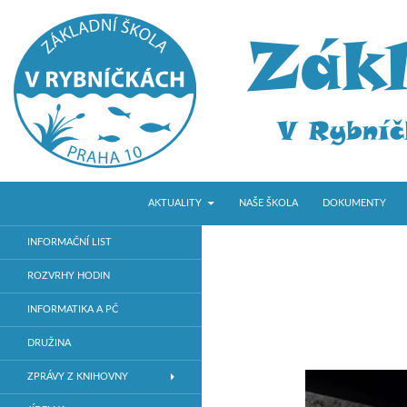
PŘEJÍT K OBSAHU WEBU
Hledat
ZŠ V Rybníčkách
AKTUALITY
NAŠE ŠKOLA
DOKUMENTY
Základní škola v Praze 10
INFORMAČNÍ LIST
ROZVRHY HODIN
INFORMATIKA A PČ
DRUŽINA
ZPRÁVY Z KNIHOVNY