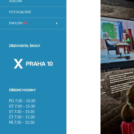
JÍDELNA
FOTOGALERIE
ENGLISH
ZŘIZOVATEL ŠKOLY
ÚŘEDNÍ HODINY
PO 7:30 – 15:30
ÚT 7:30 – 15:30
ST 7:30 – 15:30
ČT 7:30 – 15:30
PÁ 7:30 – 15:30