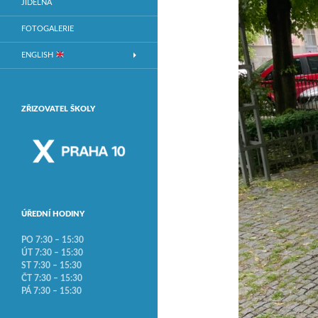
JÍDELNA
FOTOGALERIE
ENGLISH
ZŘIZOVATEL ŠKOLY
ÚŘEDNÍ HODINY
PO 7:30 – 15:30
ÚT 7:30 – 15:30
ST 7:30 – 15:30
ČT 7:30 – 15:30
PÁ 7:30 – 15:30