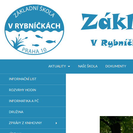
PŘEJÍT K OBSAHU WEBU
Hledat
ZŠ V Rybníčkách
AKTUALITY
NAŠE ŠKOLA
DOKUMENTY
Základní škola v Praze 10
INFORMAČNÍ LIST
ROZVRHY HODIN
INFORMATIKA A PČ
DRUŽINA
ZPRÁVY Z KNIHOVNY