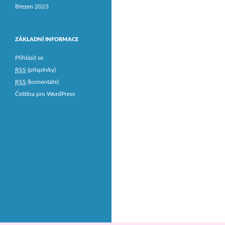
Březen 2023
ZÁKLADNÍ INFORMACE
Přihlásit se
RSS
(příspěvky)
RSS
(komentáře)
Čeština pro WordPress