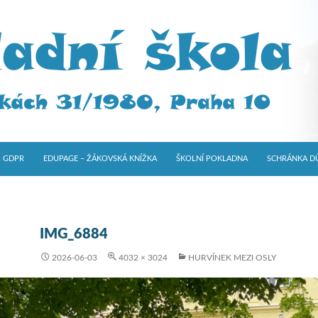
GDPR
EDUPAGE – ŽÁKOVSKÁ KNÍŽKA
ŠKOLNÍ POKLADNA
SCHRÁNKA D
IMG_6884
2026-06-03
4032 × 3024
HURVÍNEK MEZI OSLY